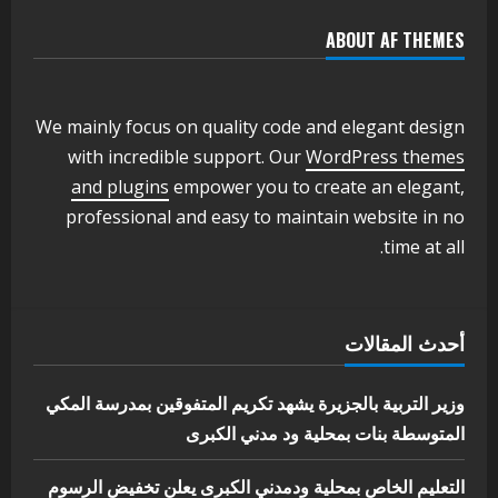
ABOUT AF THEMES
اخر الاخبار
وزير التربية والتعليم بالولاية يدشن ورشة
تأهيل معلمي مادة اللغة الإنجليزية بمحلية
ودمدني الكبرى
We mainly focus on quality code and elegant design
3
أغسطس 3, 2026
with incredible support. Our
WordPress themes
اخر الاخبار
الاخبار
and plugins
empower you to create an elegant,
مدير إدارة الجودة و التطوير الإداري
professional and easy to maintain website in no
بوزارة التربية تشارك الملتقي التنسيقي
time at all.
الأول لمديري الجودة بالولايات
4
يوليو 29, 2026
اخر الاخبار
الاخبار
أحدث المقالات
إدارة الأنشطة المدرسية بمحلية مدني
الكبرى تنفذ الحملة التعزيزية لاصحاح
البيئة بالمحلية
وزير التربية بالجزيرة يشهد تكريم المتفوقين بمدرسة المكي
5
المتوسطة بنات بمحلية ود مدني الكبرى
يوليو 29, 2026
التعليم الخاص بمحلية ودمدني الكبرى يعلن تخفيض الرسوم