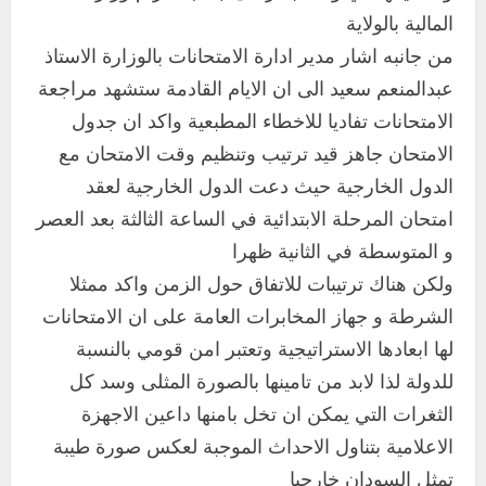
المالية بالولاية
من جانبه اشار مدير ادارة الامتحانات بالوزارة الاستاذ
عبدالمنعم سعيد الى ان الايام القادمة ستشهد مراجعة
الامتحانات تفاديا للاخطاء المطبعية واكد ان جدول
الامتحان جاهز قيد ترتيب وتنظيم وقت الامتحان مع
الدول الخارجية حيث دعت الدول الخارجية لعقد
امتحان المرحلة الابتدائية في الساعة الثالثة بعد العصر
و المتوسطة في الثانية ظهرا
ولكن هناك ترتيبات للاتفاق حول الزمن واكد ممثلا
الشرطة و جهاز المخابرات العامة على ان الامتحانات
لها ابعادها الاستراتيجية وتعتبر امن قومي بالنسبة
للدولة لذا لابد من تامينها بالصورة المثلى وسد كل
الثغرات التي يمكن ان تخل بامنها داعين الاجهزة
اخر الاخبار
الاعلامية بتناول الاحداث الموجبة لعكس صورة طيبة
التعليم الخاص بمحلية ودمدني الكبرى
تمثل السودان خارجيا
يعلن تخفيض الرسوم الدراسية لهذا العام