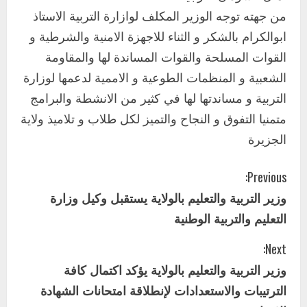
بنسبة15%
من جهته توجه الوزير المكلف لوازارة التربية الاستاذ
2
أغسطس 3, 2026
ابوالكرام بالشكر و الثناء للاجهزة الامنية والشرطية و
اخر الاخبار
القوات المسلحة والقوات المساندة لها والمقاومة
وزير التربية والتعليم بالولاية يدشن ورشة
الشعبية و المنظمات الطوعية و الاممية لدعمها لوزارة
تأهيل معلمي مادة اللغة الإنجليزية بمحلية
التربية و مساندتها لها في كثير من الانشطة والبرامج
ودمدني الكبرى
3
متمنيا التفوق و النجاح والتميز لكل طلاب و تلاميذ ولاية
أغسطس 3, 2026
الجزيرة
اخر الاخبار
الاخبار
مدير إدارة الجودة و التطوير الإداري
C
بوزارة التربية تشارك الملتقي التنسيقي
Previous:
الأول لمديري الجودة بالولايات
وزير التربية والتعليم بالولاية يستقبل وكيل وزارة
o
4
يوليو 29, 2026
التعليم والتربية الوطنية
n
اخر الاخبار
الاخبار
إدارة الأنشطة المدرسية بمحلية مدني
Next:
t
الكبرى تنفذ الحملة التعزيزية لاصحاح
وزير التربية والتعليم بالولاية يؤكد اكتمال كافة
البيئة بالمحلية
i
الترتيبات والاستعدادات لإنطلاقة امتحانات الشهادة
5
يوليو 29, 2026