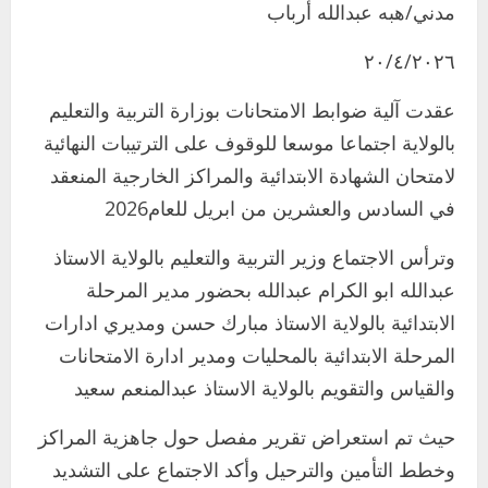
مدني/هبه عبدالله أرباب
٢٠/٤/٢٠٢٦
عقدت آلية ضوابط الامتحانات بوزارة التربية والتعليم
بالولاية اجتماعا موسعا للوقوف على الترتيبات النهائية
لامتحان الشهادة الابتدائية والمراكز الخارجية المنعقد
في السادس والعشرين من ابريل للعام2026
وترأس الاجتماع وزير التربية والتعليم بالولاية الاستاذ
عبدالله ابو الكرام عبدالله بحضور مدير المرحلة
الابتدائية بالولاية الاستاذ مبارك حسن ومديري ادارات
المرحلة الابتدائية بالمحليات ومدير ادارة الامتحانات
والقياس والتقويم بالولاية الاستاذ عبدالمنعم سعيد
اخر الاخبار
التعليم الخاص بمحلية ودمدني الكبرى
حيث تم استعراض تقرير مفصل حول جاهزية المراكز
يعلن تخفيض الرسوم الدراسية لهذا العام
وخطط التأمين والترحيل وأكد الاجتماع على التشديد
بنسبة15%