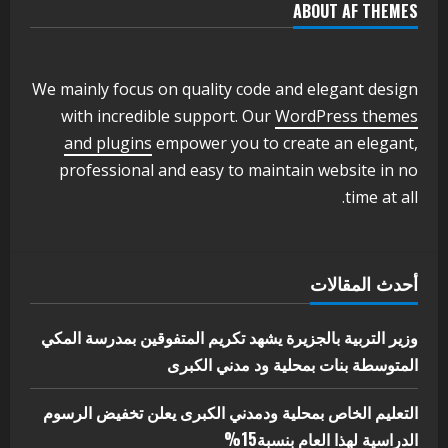
ABOUT AF THEMES
اخر الاخبار
وزير التربية والتعليم بالولاية يدشن ورشة
تأهيل معلمي مادة اللغة الإنجليزية بمحلية
ودمدني الكبرى
We mainly focus on quality code and elegant design
3
أغسطس 3, 2026
with incredible support. Our
WordPress themes
اخر الاخبار
الاخبار
and plugins
empower you to create an elegant,
مدير إدارة الجودة و التطوير الإداري
professional and easy to maintain website in no
بوزارة التربية تشارك الملتقي التنسيقي
time at all.
الأول لمديري الجودة بالولايات
4
يوليو 29, 2026
اخر الاخبار
الاخبار
أحدث المقالات
إدارة الأنشطة المدرسية بمحلية مدني
الكبرى تنفذ الحملة التعزيزية لاصحاح
البيئة بالمحلية
وزير التربية بالجزيرة يشهد تكريم المتفوقين بمدرسة المكي
5
المتوسطة بنات بمحلية ود مدني الكبرى
يوليو 29, 2026
التعليم الخاص بمحلية ودمدني الكبرى يعلن تخفيض الرسوم
الدراسية لهذا العام بنسبة15%