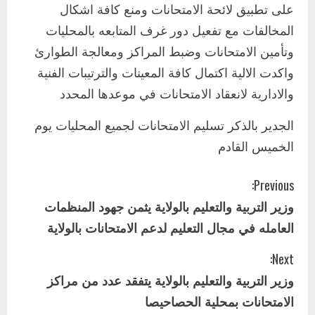
على تطبيق لائحة الامتحانات ومنع كافة اشكال
2
أغسطس 3, 2026
المخالفات مع تفعيل دور غرف المتابعه بالمحليات
اخر الاخبار
وتأمين الامتحانات وضبط المراكز ومعالجة الطوارئ
وزير التربية والتعليم بالولاية يدشن ورشة
تأهيل معلمي مادة اللغة الإنجليزية بمحلية
واكدت الالية اكتمال كافة المعينات والترتيبات الفنية
ودمدني الكبرى
والادارية لانعقاد الامتحانات في موعدها المحدد
3
أغسطس 3, 2026
الجدير بالذكر تسليم الامتحانات لجميع المحليات يوم
اخر الاخبار
الاخبار
مدير إدارة الجودة و التطوير الإداري
الخميس القادم
بوزارة التربية تشارك الملتقي التنسيقي
الأول لمديري الجودة بالولايات
C
Previous:
4
يوليو 29, 2026
وزير التربية والتعليم بالولاية يثمن جهود المنظمات
o
اخر الاخبار
الاخبار
العامله في مجال التعليم لدعم الامتحانات بالولاية
إدارة الأنشطة المدرسية بمحلية مدني
n
الكبرى تنفذ الحملة التعزيزية لاصحاح
Next:
البيئة بالمحلية
t
وزير التربية والتعليم بالولاية يتفقد عدد من مراكز
5
يوليو 29, 2026
i
الامتحانات بمحلية الحصاحيصا
اخر الاخبار