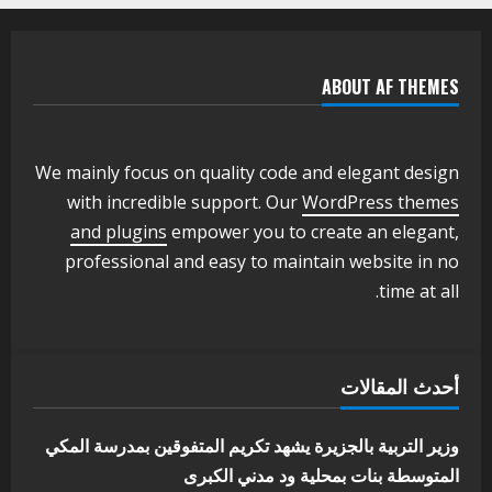
بنسبة15%
2
أغسطس 3, 2026
ABOUT AF THEMES
اخر الاخبار
وزير التربية والتعليم بالولاية يدشن ورشة
تأهيل معلمي مادة اللغة الإنجليزية بمحلية
ودمدني الكبرى
We mainly focus on quality code and elegant design
3
أغسطس 3, 2026
with incredible support. Our
WordPress themes
اخر الاخبار
الاخبار
and plugins
empower you to create an elegant,
مدير إدارة الجودة و التطوير الإداري
professional and easy to maintain website in no
بوزارة التربية تشارك الملتقي التنسيقي
time at all.
الأول لمديري الجودة بالولايات
4
يوليو 29, 2026
اخر الاخبار
الاخبار
أحدث المقالات
إدارة الأنشطة المدرسية بمحلية مدني
الكبرى تنفذ الحملة التعزيزية لاصحاح
البيئة بالمحلية
وزير التربية بالجزيرة يشهد تكريم المتفوقين بمدرسة المكي
5
المتوسطة بنات بمحلية ود مدني الكبرى
يوليو 29, 2026