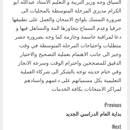
السياق وجه وزير التربية و التعليم الاستاذ عبدالله ابو
التعليم الخاص بمحلية ودمدني الكبرى
الكرام مديري المرحلة المتوسطة بالمحليات الى
يعلن تخفيض الرسوم الدراسية لهذا العام
بنسبة15%
ضرورة التمسك بلوائح الامتحان والعمل على تطبيقها
2
أغسطس 3, 2026
حرفيا وعدم السماح بتجاوزها البتة والتساهل فيها و
اخر الاخبار
دعا لمراقبة حاسمة وحازمة كما وجه بضرورة حصر
وزير التربية والتعليم بالولاية يدشن ورشة
متطلبات واحتياجات المرحلة المتوسطة في وقت
تأهيل معلمي مادة اللغة الإنجليزية بمحلية
وجيز الى جانب الاهتمام بعملية التصحيح والاختيار
ودمدني الكبرى
3
الدقيق للمصححين واحترام الوقت وسرعة الانجاز
أغسطس 3, 2026
وفي ختام حديثه توجه بالشكر الى شركاء العملية
اخر الاخبار
الاخبار
مدير إدارة الجودة و التطوير الإداري
التعليمية بكل مسمياتهم على دعمهم واسنادهم
بوزارة التربية تشارك الملتقي التنسيقي
لمراكز الامتحانات بكافة الخدمات
الأول لمديري الجودة بالولايات
4
يوليو 29, 2026
C
Previous:
اخر الاخبار
الاخبار
بداية العام الدراسي الجديد
o
إدارة الأنشطة المدرسية بمحلية مدني
الكبرى تنفذ الحملة التعزيزية لاصحاح
Next: