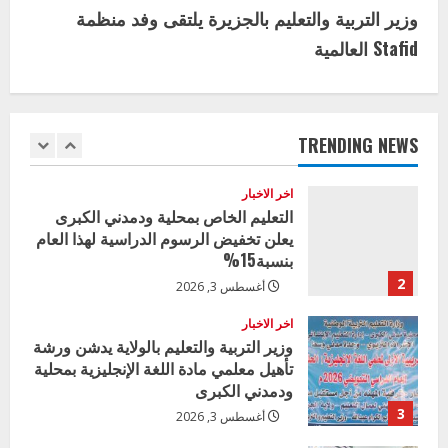
n
البيئة بالمحلية
وزير التربية والتعليم بالجزيرة يلتقى وفد منظمة
5
يوليو 29, 2026
t
Stafid العالمية
اخر الاخبار
i
وزير التربية بالجزيرة يشهد تكريم
المتفوقين بمدرسة المكي المتوسطة
n
بنات بمحلية ود مدني الكبرى
TRENDING NEWS
1
u
أغسطس 3, 2026
اخر الاخبار
e
التعليم الخاص بمحلية ودمدني الكبرى
يعلن تخفيض الرسوم الدراسية لهذا العام
R
بنسبة15%
e
2
أغسطس 3, 2026
a
اخر الاخبار
وزير التربية والتعليم بالولاية يدشن ورشة
تأهيل معلمي مادة اللغة الإنجليزية بمحلية
d
ودمدني الكبرى
i
3
أغسطس 3, 2026