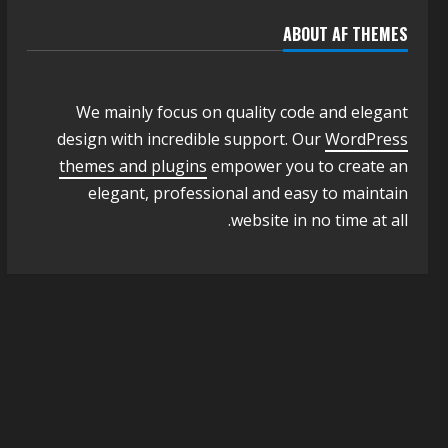
n
الجودة بالولايات
4
u
ABOUT AF THEMES
يوليو 29, 2026
اخر الاخبار
الاخبار
e
إدارة الأنشطة المدرسية بمحلية
مدني الكبرى تنفذ الحملة
We mainly focus on quality code and elegant
R
التعزيزية لاصحاح البيئة بالمحلية
design with incredible support. Our
WordPress
5
يوليو 29, 2026
e
themes and plugins
empower you to create an
elegant, professional and easy to maintain
a
website in no time at all.
d
i
n
g