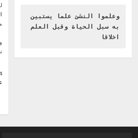
وزير التربية بالجزيرة يشهد تكريم
ل
المتفوقين بمدرسة المكي
المتوسطة بنات بمحلية ود مدني
وعلموا النشئ علما يستبين
الكبرى
1
منذ 2021 بدل
به سبل الحياة وقبل العلم
أغسطس 3, 2026
اخر الاخبار
اخلاقا
التعليم الخاص بمحلية ودمدني
و
الكبرى يعلن تخفيض الرسوم
ت
الدراسية لهذا العام بنسبة15%
2
أغسطس 3, 2026
C
s:
اخر الاخبار
وزير التربية والتعليم بالولاية
ع
o
يدشن ورشة تأهيل معلمي مادة
اللغة الإنجليزية بمحلية ودمدني
n
الكبرى
3
t
أغسطس 3, 2026
اخر الاخبار
الاخبار
مدير إدارة الجودة و التطوير
i
الإداري بوزارة التربية تشارك
الملتقي التنسيقي الأول لمديري