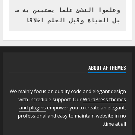
المتفوقين بمدرسة المكي المتوسطة
بنات بمحلية ود مدني الكبرى
وعلموا النشئ علما يستبين به س
1
أغسطس 3, 2026
بل الحياة وقبل العلم اخلاقا
اخر الاخبار
التعليم الخاص بمحلية ودمدني الكبرى
يعلن تخفيض الرسوم الدراسية لهذا العام
بنسبة15%
2
أغسطس 3, 2026
ABOUT AF THEMES
اخر الاخبار
وزير التربية والتعليم بالولاية يدشن ورشة
تأهيل معلمي مادة اللغة الإنجليزية بمحلية
ودمدني الكبرى
We mainly focus on quality code and elegant design
3
أغسطس 3, 2026
with incredible support. Our
WordPress themes
اخر الاخبار
الاخبار
and plugins
empower you to create an elegant,
مدير إدارة الجودة و التطوير الإداري
professional and easy to maintain website in no
بوزارة التربية تشارك الملتقي التنسيقي
time at all.
الأول لمديري الجودة بالولايات
4
يوليو 29, 2026