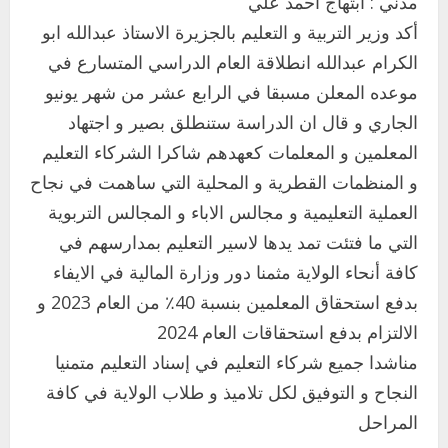
مدني : ابتهاج احمد علي
أكد وزير التربية و التعليم بالجزيرة الاستاذ عبدالله ابو
الكرام عبدالله انطلاقة العام الدراسي المتسارع في
موعده المعلن مسبقا في الرابع عشر من شهر يونيو
الجاري و قال ان الدراسة ستنطلق بصير و اجتهاد
اخر الاخبار
المعلمين و المعلمات كعهدهم شاكرا الشركاء التعليم
التعليم الخاص بمحلية ودمدني الكبرى
يعلن تخفيض الرسوم الدراسية لهذا العام
و المنظمات القطرية و المحلية التي ساهمت في نجاح
بنسبة15%
العملية التعليمية و مجالس الاباء و المجالس التربوية
2
أغسطس 3, 2026
التي ما فتئت تمد يدها لاسير التعليم بمدارسهم في
اخر الاخبار
كافة أنحاء الولاية مثمنا دور وزارة المالية في الايفاء
وزير التربية والتعليم بالولاية يدشن ورشة
بدفع استحقاق المعلمين بنسبة 40٪ من العام 2023 و
تأهيل معلمي مادة اللغة الإنجليزية بمحلية
الالتزام بدفع استحقاقات العام 2024
ودمدني الكبرى
3
مناشدا جميع شركاء التعليم في إسناد التعليم متمنيا
أغسطس 3, 2026
النجاح و التوفيق لكل تلاميذ و طلاب الولاية في كافة
اخر الاخبار
الاخبار
مدير إدارة الجودة و التطوير الإداري
المراحل
بوزارة التربية تشارك الملتقي التنسيقي