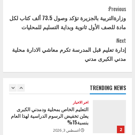
الأول لمديري الجودة بالولايات
C
Previous:
4
يوليو 29, 2026
وزارةالتربية بالجزيرة تؤكد وصول 73.5 ألف كتاب لكل
o
اخر الاخبار
الاخبار
مادة للصف الأول ثانوية وبداية التسليم للمحليات
إدارة الأنشطة المدرسية بمحلية مدني
n
الكبرى تنفذ الحملة التعزيزية لاصحاح
Next:
البيئة بالمحلية
t
إدارة تعليم قبل المدرسة تكرم معاشي الادارة محلية
5
يوليو 29, 2026
i
مدني الكبرى مدني
اخر الاخبار
وزير التربية بالجزيرة يشهد تكريم
n
المتفوقين بمدرسة المكي المتوسطة
u
بنات بمحلية ود مدني الكبرى
TRENDING NEWS
1
أغسطس 3, 2026
e
اخر الاخبار
R
التعليم الخاص بمحلية ودمدني الكبرى
يعلن تخفيض الرسوم الدراسية لهذا العام
e
بنسبة15%
2
أغسطس 3, 2026