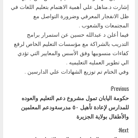
التعليم الخاص بمحلية ودمدني الكبرى
يعلن تخفيض الرسوم الدراسية لهذا العام
إشارت د.مناهل علي أهمية الاهتمام بتعليم اللغات في
بنسبة15%
ظل الانفجار المعرفي وضرورة التواصل مع
2
أغسطس 3, 2026
المجتمعات والشعوب .
اخر الاخبار
فيما أعلن د عبدالله حسين عن استمرار برامج
وزير التربية والتعليم بالولاية يدشن ورشة
التدريب بالشراكة مع مؤسسات التعليم الخاص لرفع
تأهيل معلمي مادة اللغة الإنجليزية بمحلية
كفاءات منسوبيها وفق الأسس والمعايير التي تؤدي
ودمدني الكبرى
3
الي تطوير العمليه التعليميه .
أغسطس 3, 2026
وفي الختام تم توزيع الشهادات علي الدارسين .
اخر الاخبار
الاخبار
مدير إدارة الجودة و التطوير الإداري
C
بوزارة التربية تشارك الملتقي التنسيقي
Previous:
الأول لمديري الجودة بالولايات
حكومة اليابان تمول مشروع دعم التعليم والعوده
o
4
يوليو 29, 2026
للمدارس لإعادة تأهيل ٥٠ مدرسةودعم المعلمين
n
اخر الاخبار
الاخبار
والأطفال بولاية الجزيرة
إدارة الأنشطة المدرسية بمحلية مدني
t
الكبرى تنفذ الحملة التعزيزية لاصحاح
Next:
البيئة بالمحلية