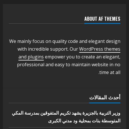
بنسبة15%
2
أغسطس 3, 2026
ABOUT AF THEMES
اخر الاخبار
وزير التربية والتعليم بالولاية يدشن ورشة
تأهيل معلمي مادة اللغة الإنجليزية بمحلية
ودمدني الكبرى
We mainly focus on quality code and elegant design
3
أغسطس 3, 2026
with incredible support. Our
WordPress themes
اخر الاخبار
الاخبار
and plugins
empower you to create an elegant,
مدير إدارة الجودة و التطوير الإداري
professional and easy to maintain website in no
بوزارة التربية تشارك الملتقي التنسيقي
time at all.
الأول لمديري الجودة بالولايات
4
يوليو 29, 2026
اخر الاخبار
الاخبار
أحدث المقالات
إدارة الأنشطة المدرسية بمحلية مدني
الكبرى تنفذ الحملة التعزيزية لاصحاح
البيئة بالمحلية
وزير التربية بالجزيرة يشهد تكريم المتفوقين بمدرسة المكي
5
المتوسطة بنات بمحلية ود مدني الكبرى
يوليو 29, 2026