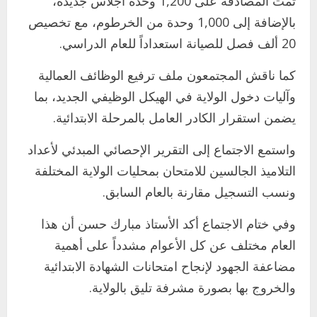
تمت المصادقة على 1,200 وحدة اجلاس جديدة،
بالإضافة إلى 1,000 وحدة من الخرطوم، مع تخصيص
20 ألف فصل للصيانة استعداداً للعام الدراسي.
كما ناقش المجتمعون ملف ترفيع الوظائف العمالية
اخر الاخبار
وآليات دخول الولاية في الهيكل الوظيفي الجديد، بما
التعليم الخاص بمحلية ودمدني الكبرى
يضمن استقرار الكادر العامل بالمرحلة الابتدائية.
يعلن تخفيض الرسوم الدراسية لهذا العام
بنسبة15%
واستمع الاجتماع إلى التقرير الإحصائي المبدئي لأعداد
2
أغسطس 3, 2026
التلاميذ الجالسين للامتحان بمحليات الولاية المختلفة
اخر الاخبار
ونسب التسجيل مقارنة بالعام السابق.
وزير التربية والتعليم بالولاية يدشن ورشة
تأهيل معلمي مادة اللغة الإنجليزية بمحلية
وفي ختام الاجتماع أكد الأستاذ مبارك حسن أن هذا
ودمدني الكبرى
3
العام مختلف عن كل الأعوام مشدداً على أهمية
أغسطس 3, 2026
مضاعفة الجهود لإنجاح امتحانات الشهادة الابتدائية
اخر الاخبار
الاخبار
مدير إدارة الجودة و التطوير الإداري
والخروج بها بصورة مشرفة تليق بالولاية.
بوزارة التربية تشارك الملتقي التنسيقي