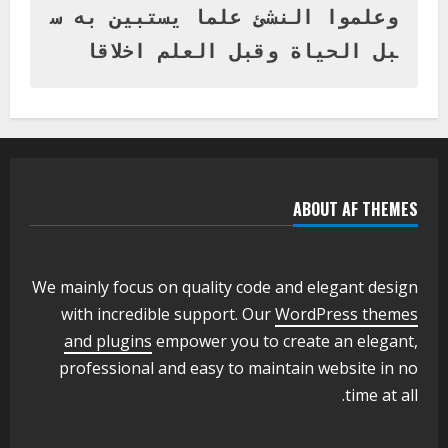
بنات بمحلية ود مدني الكبرى
وعلموا النشئ علما يستبين به س
1
أغسطس 3, 2026
بل الحياة وقبل العلم اخلاقا
اخر الاخبار
التعليم الخاص بمحلية ودمدني الكبرى
يعلن تخفيض الرسوم الدراسية لهذا العام
بنسبة15%
2
أغسطس 3, 2026
ABOUT AF THEMES
اخر الاخبار
وزير التربية والتعليم بالولاية يدشن ورشة
تأهيل معلمي مادة اللغة الإنجليزية بمحلية
ودمدني الكبرى
We mainly focus on quality code and elegant design
3
أغسطس 3, 2026
with incredible support. Our
WordPress themes
اخر الاخبار
الاخبار
and plugins
empower you to create an elegant,
مدير إدارة الجودة و التطوير الإداري
professional and easy to maintain website in no
بوزارة التربية تشارك الملتقي التنسيقي
time at all.
الأول لمديري الجودة بالولايات
4
يوليو 29, 2026