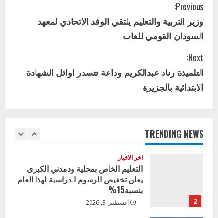
الأول لمديري الجودة بالولايات
C
Previous:
4
يوليو 29, 2026
وزير التربية والتعليم يلتقي الوفد الاتحادي لمعهد
o
اخر الاخبار
الاخبار
السودان القومي للغات
إدارة الأنشطة المدرسية بمحلية مدني
n
الكبرى تنفذ الحملة التعزيزية لاصحاح
Next:
البيئة بالمحلية
t
التلميذة رناد عبدالكريم وداعة تتصدر اوائل الشهادة
5
يوليو 29, 2026
i
الابتدائية بالجزيرة
اخر الاخبار
وزير التربية بالجزيرة يشهد تكريم
n
المتفوقين بمدرسة المكي المتوسطة
u
بنات بمحلية ود مدني الكبرى
TRENDING NEWS
1
أغسطس 3, 2026
e
اخر الاخبار
R
التعليم الخاص بمحلية ودمدني الكبرى
يعلن تخفيض الرسوم الدراسية لهذا العام
e
بنسبة15%
2
أغسطس 3, 2026
a