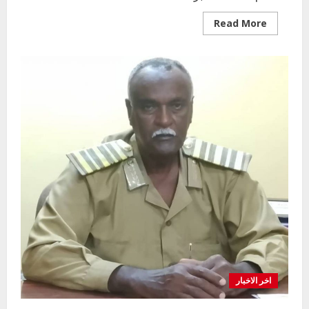
Read
Read More
more
about
مقترح
التقويم
الدراسي
للعام
٢٠٢٥-٢٠٢٦
اخر الاخبار