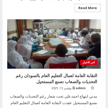
Read
Read More
more
about
ورشة
التقويم
الدراسي
توصي
باعتماد
سبتمبر
من
كل
عام
بداية
العام
الدراسي
لكل
الولايات
اخر الاخبار
وينتهي
في
أبريل
النقابة العامة لعمال التعليم العام بالسودان رغم
التحديات والصعاب نصنع المستحيل
admin
نوفمبر 13, 2025
مدني ابتهاج احمدعلي تحت شعار رغم التحديات والصعاب
نصنع المستحيل عقدت النقابة العامة لعمال التعليم العام