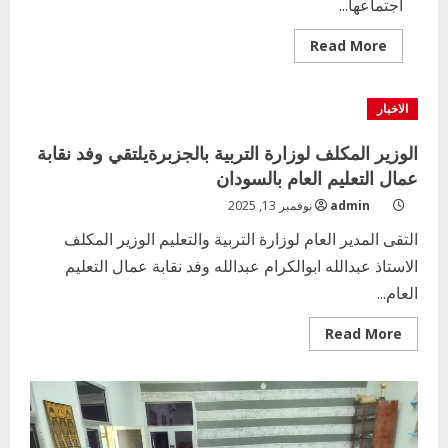
اجتماعها...
Read
Read More
more
about
النقابة
العامة
الاخبار
لعمال
التعليم
العام
الوزير المكلف لوزارة التربية بالجزبرةيلتقي وفد نقابة
بالسودان
رغم
عمال التعليم العام بالسودان
التحديات
والصعاب
admin
نوفمبر 13, 2025
نصنع
المستحيل
التقى المدير العام لوزارة التربية والتعليم الوزير المكلف
الاستاذ عبدالله ابوالكرام عبدالله وفد نقابة عمال التعليم
العام...
Read
Read More
more
about
الوزير
المكلف
لوزارة
التربية
بالجزبرةيلتقي
وفد