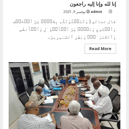
إنا لله وإنا إليه راجعون
admin
نوفمبر 9, 2025
قال تعالى ( وَلَنَبۡلُوَنَّكُم بِشَیۡءࣲ مِّنَ ٱلۡخَوۡفِ
وَٱلۡجُوعِ وَنَقۡصࣲ مِّنَ ٱلۡأَمۡوَ ٰ⁠لِ وَٱلۡأَنفُسِ
وَٱلثَّمَرَ ٰ⁠تِۗ وَبَشِّرِ ٱلصَّـٰبِرِینَ...
Read
Read More
more
about
إنا
لله
وإنا
إليه
راجعون