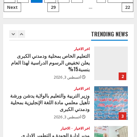
بوزارة
التربية
…
Next
29
22
pagination
الجزيرة
اخر الاخبار
يحقق
وزير التربية بالجزيرة يشهد تكريم
نجاحا
كبيرا
المتفوقين بمدرسة المكي المتوسطة
بنات بمحلية ود مدني الكبرى
TRENDING NEWS
1
أغسطس 3, 2026
اخر الاخبار
التعليم الخاص بمحلية ودمدني الكبرى
يعلن تخفيض الرسوم الدراسية لهذا العام
بنسبة15%
2
أغسطس 3, 2026
اخر الاخبار
وزير التربية والتعليم بالولاية يدشن ورشة
تأهيل معلمي مادة اللغة الإنجليزية بمحلية
ودمدني الكبرى
3
أغسطس 3, 2026
اخر الاخبار
الاخبار
مدير إدارة الجودة و التطوير الإداري