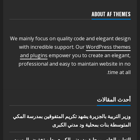
2
أغسطس 3, 2026
ABOUT AF THEMES
اخر الاخبار
وزير التربية والتعليم بالولاية يدشن ورشة
تأهيل معلمي مادة اللغة الإنجليزية بمحلية
ودمدني الكبرى
We mainly focus on quality code and elegant design
3
أغسطس 3, 2026
with incredible support. Our
WordPress themes
اخر الاخبار
الاخبار
and plugins
empower you to create an elegant,
مدير إدارة الجودة و التطوير الإداري
professional and easy to maintain website in no
بوزارة التربية تشارك الملتقي التنسيقي
time at all.
الأول لمديري الجودة بالولايات
4
يوليو 29, 2026
اخر الاخبار
الاخبار
أحدث المقالات
إدارة الأنشطة المدرسية بمحلية مدني
الكبرى تنفذ الحملة التعزيزية لاصحاح
البيئة بالمحلية
وزير التربية بالجزيرة يشهد تكريم المتفوقين بمدرسة المكي
5
المتوسطة بنات بمحلية ود مدني الكبرى
يوليو 29, 2026
التعليم الخاص بمحلية ودمدني الكبرى يعلن تخفيض الرسوم