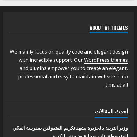
يعلن تخفيض الرسوم الدراسية لهذا العام
بنسبة15%
2
أغسطس 3, 2026
ABOUT AF THEMES
اخر الاخبار
وزير التربية والتعليم بالولاية يدشن ورشة
تأهيل معلمي مادة اللغة الإنجليزية بمحلية
ودمدني الكبرى
We mainly focus on quality code and elegant design
3
أغسطس 3, 2026
with incredible support. Our
WordPress themes
اخر الاخبار
الاخبار
and plugins
empower you to create an elegant,
مدير إدارة الجودة و التطوير الإداري
professional and easy to maintain website in no
بوزارة التربية تشارك الملتقي التنسيقي
time at all.
الأول لمديري الجودة بالولايات
4
يوليو 29, 2026
اخر الاخبار
الاخبار
أحدث المقالات
إدارة الأنشطة المدرسية بمحلية مدني
الكبرى تنفذ الحملة التعزيزية لاصحاح
البيئة بالمحلية
وزير التربية بالجزيرة يشهد تكريم المتفوقين بمدرسة المكي
5
المتوسطة بنات بمحلية ود مدني الكبرى
يوليو 29, 2026