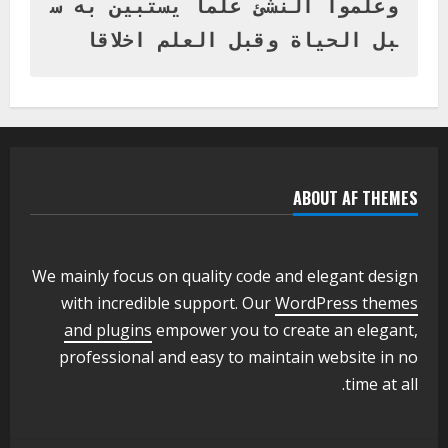
بنات بمحلية ود مدني الكبرى
وعلموا النشئ علما يستبين به س
1
أغسطس 3, 2026
بل الحياة وقبل العلم اخلاقا
اخر الاخبار
التعليم الخاص بمحلية ودمدني الكبرى
يعلن تخفيض الرسوم الدراسية لهذا العام
بنسبة15%
2
أغسطس 3, 2026
ABOUT AF THEMES
اخر الاخبار
وزير التربية والتعليم بالولاية يدشن ورشة
تأهيل معلمي مادة اللغة الإنجليزية بمحلية
ودمدني الكبرى
We mainly focus on quality code and elegant design
3
أغسطس 3, 2026
with incredible support. Our
WordPress themes
اخر الاخبار
الاخبار
and plugins
empower you to create an elegant,
مدير إدارة الجودة و التطوير الإداري
professional and easy to maintain website in no
بوزارة التربية تشارك الملتقي التنسيقي
time at all.
الأول لمديري الجودة بالولايات
4
يوليو 29, 2026