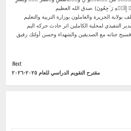
إِنَّاۤ إِلَیۡهِ رَ ٰ⁠جِعُونَ) .صدق الله العظيم
لف بولاية الجزيرة والعاملون بوزارة التربية والتعليم
 التنفيذي لمحلية الكاملين اثر حادث حركه اليم
 فسيح جناته مع الصديقين والشهداء وحسن أولئك رفيق
Next:
مقترح التقويم الدراسي للعام ٢٠٢٥-٢٠٢٦