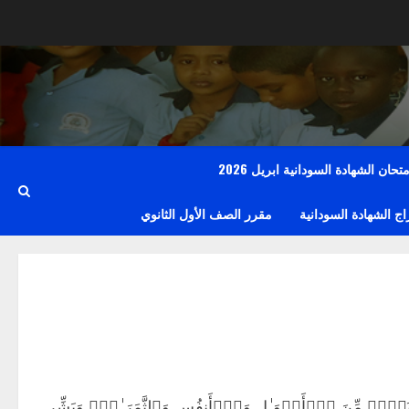
حان الشهادة السودانية ابريل 2026
 الشهادة السودانية
مقرر الصف الأول الثانوي
ࣲ مِّنَ ٱلۡأَمۡوَ ٰ⁠لِ وَٱلۡأَنفُسِ وَٱلثَّمَرَ ٰ⁠تِۗ وَبَشِّرِ