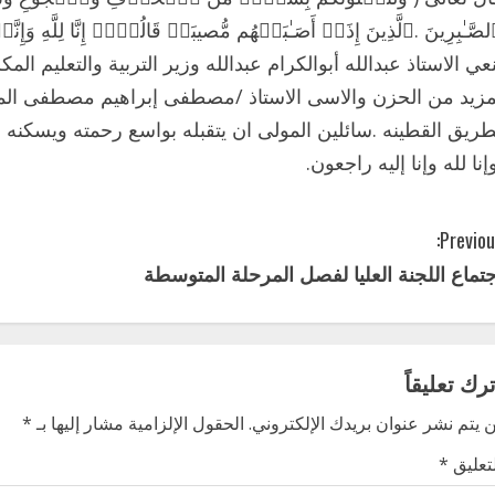
صَّـٰبِرِینَ .ٱلَّذِینَ إِذَاۤ أَصَـٰبَتۡهُم مُّصیبَةࣱ قَالُوۤا۟ إِنَّا لِلَّهِ وَ
نعي الاستاذ عبدالله أبوالكرام عبدالله وزير التربية والتعليم المك
مزيد من الحزن والاسى الاستاذ /مصطفى إبراهيم مصطفى المدير
طريق القطينه .سائلين المولى ان يتقبله بواسع رحمته ويسكنه
إنا لله وإنا إليه راجعون.
Previou
جتماع اللجنة العليا لفصل المرحلة المتوسطة
ترك تعليقاً
 يتم نشر عنوان بريدك الإلكتروني.
الحقول الإلزامية مشار إليها بـ
*
لتعليق
*