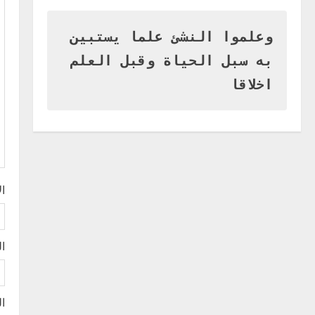
وزير التربية بالجزيرة يشهد تكريم
u
المتفوقين بمدرسة المكي
المتوسطة بنات بمحلية ود مدني
وعلموا النشئ علما يستبين
e
الكبرى
1
به سبل الحياة وقبل العلم
R
أغسطس 3, 2026
اخر الاخبار
اخلاقا
التعليم الخاص بمحلية ودمدني
e
الكبرى يعلن تخفيض الرسوم
الدراسية لهذا العام بنسبة15%
a
2
أغسطس 3, 2026
d
اخر الاخبار
وزير التربية والتعليم بالولاية
i
ا
يدشن ورشة تأهيل معلمي مادة
اللغة الإنجليزية بمحلية ودمدني
n
الكبرى
3
g
ال
أغسطس 3, 2026
اخر الاخبار
الاخبار
مدير إدارة الجودة و التطوير
الإداري بوزارة التربية تشارك
ال
الملتقي التنسيقي الأول لمديري