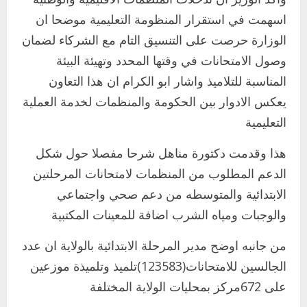
اسهمت في استقرار المنظومة التعليمية موضحا ان
الوزارة حرصت على التنسيق التام مع الشركاء لضمان
وصول الامتحانات في وقتها المحدد وتهيئة البيئة
المناسبة للتلاميذ واشار ابو الكرام ان هذا التعاون
يعكس الادوار بين الحكومة والمنظمات لخدمة العملية
التعليمية
هذا وقدمت دكتورة مناهل شرحا مفصلا حول شكل
الدعم المطلوب من المنظمات لامتحانات المرحلتين
الابتدائية والمتوسطه من دعم صحي واجتماعي
والوجبات ومياه الشرب اضافة للمعينات المكتبية
من جانبه اوضح مدير المرحلة الابتدائية بالولاية ان عدد
اخر الاخبار
التعليم الخاص بمحلية ودمدني الكبرى
الجالسين للامتحانات(123583)تلميذ وتلميذة موزعين
يعلن تخفيض الرسوم الدراسية لهذا العام
على 672مركز بمحليات الولاية المختلفة
بنسبة15%