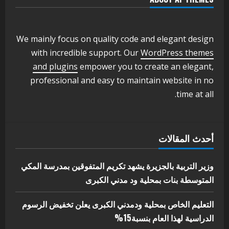
وزير التربية والتعليم بالولاية يدشن ورشة
تأهيل معلمي مادة اللغة الإنجليزية بمحلية
ودمدني الكبرى
We mainly focus on quality code and elegant design
3
أغسطس 3, 2026
with incredible support. Our
WordPress themes
اخر الاخبار
الاخبار
and plugins
empower you to create an elegant,
مدير إدارة الجودة و التطوير الإداري
professional and easy to maintain website in no
بوزارة التربية تشارك الملتقي التنسيقي
time at all.
الأول لمديري الجودة بالولايات
4
يوليو 29, 2026
اخر الاخبار
الاخبار
أحدث المقالات
إدارة الأنشطة المدرسية بمحلية مدني
الكبرى تنفذ الحملة التعزيزية لاصحاح
البيئة بالمحلية
وزير التربية بالجزيرة يشهد تكريم المتفوقين بمدرسة المكي
5
المتوسطة بنات بمحلية ود مدني الكبرى
يوليو 29, 2026
التعليم الخاص بمحلية ودمدني الكبرى يعلن تخفيض الرسوم
الدراسية لهذا العام بنسبة15%