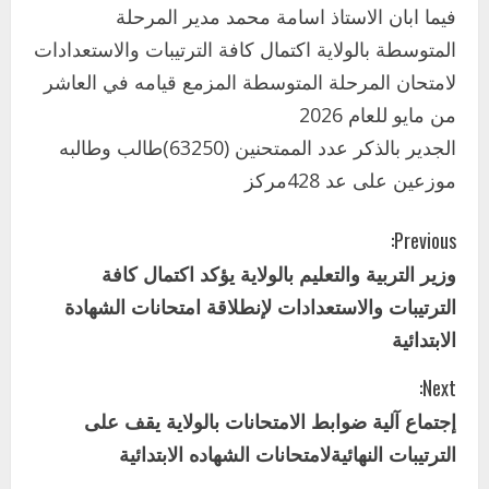
2
أغسطس 3, 2026
فيما ابان الاستاذ اسامة محمد مدير المرحلة
اخر الاخبار
المتوسطة بالولاية اكتمال كافة الترتيبات والاستعدادات
وزير التربية والتعليم بالولاية يدشن ورشة
لامتحان المرحلة المتوسطة المزمع قيامه في العاشر
تأهيل معلمي مادة اللغة الإنجليزية بمحلية
من مايو للعام 2026
ودمدني الكبرى
3
الجدير بالذكر عدد الممتحنين (63250)طالب وطالبه
أغسطس 3, 2026
موزعين على عد 428مركز
اخر الاخبار
الاخبار
مدير إدارة الجودة و التطوير الإداري
C
بوزارة التربية تشارك الملتقي التنسيقي
Previous:
الأول لمديري الجودة بالولايات
وزير التربية والتعليم بالولاية يؤكد اكتمال كافة
o
4
يوليو 29, 2026
الترتيبات والاستعدادات لإنطلاقة امتحانات الشهادة
n
اخر الاخبار
الاخبار
الابتدائية
إدارة الأنشطة المدرسية بمحلية مدني
t
الكبرى تنفذ الحملة التعزيزية لاصحاح
Next:
البيئة بالمحلية
i
إجتماع آلية ضوابط الامتحانات بالولاية يقف على
5
يوليو 29, 2026
الترتيبات النهائيةلامتحانات الشهاده الابتدائية
n
اخر الاخبار