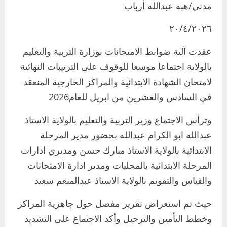
مدني/هبه عبدالله أرباب
٢٠/٤/٢٠٢٦
عقدت آلية ضوابط الامتحانات بوزارة التربية والتعليم
بالولاية اجتماعا موسعا للوقوف على الترتيبات النهائية
لامتحان الشهادة الابتدائية والمراكز الخارجية المنعقد
في السادس والعشرين من ابريل للعام2026
وترأس الاجتماع وزير التربية والتعليم بالولاية الاستاذ
عبدالله ابو الكرام عبدالله بحضور مدير المرحلة
الابتدائية بالولاية الاستاذ مبارك حسن ومديري ادارات
المرحلة الابتدائية بالمحليات ومدير ادارة الامتحانات
والقياس والتقويم بالولاية الاستاذ عبدالمنعم سعيد
اخر الاخبار
التعليم الخاص بمحلية ودمدني الكبرى
حيث تم استعراض تقرير مفصل حول جاهزية المراكز
يعلن تخفيض الرسوم الدراسية لهذا العام
وخطط التأمين والترحيل وأكد الاجتماع على التشديد
بنسبة15%