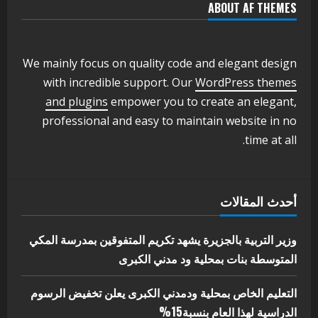
ABOUT AF THEMES
اخر الاخبار
وزير التربية والتعليم بالولاية يدشن ورشة
تأهيل معلمي مادة اللغة الإنجليزية بمحلية
ودمدني الكبرى
We mainly focus on quality code and elegant design
3
أغسطس 3, 2026
with incredible support. Our
WordPress themes
اخر الاخبار
الاخبار
and plugins
empower you to create an elegant,
مدير إدارة الجودة و التطوير الإداري
professional and easy to maintain website in no
بوزارة التربية تشارك الملتقي التنسيقي
time at all.
الأول لمديري الجودة بالولايات
4
يوليو 29, 2026
اخر الاخبار
الاخبار
أحدث المقالات
إدارة الأنشطة المدرسية بمحلية مدني
الكبرى تنفذ الحملة التعزيزية لاصحاح
البيئة بالمحلية
وزير التربية بالجزيرة يشهد تكريم المتفوقين بمدرسة المكي
5
المتوسطة بنات بمحلية ود مدني الكبرى
يوليو 29, 2026
التعليم الخاص بمحلية ودمدني الكبرى يعلن تخفيض الرسوم
الدراسية لهذا العام بنسبة15%