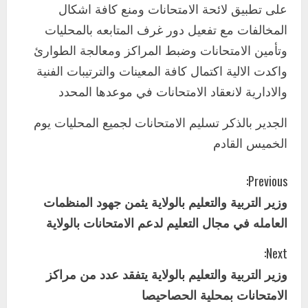
على تطبيق لائحة الامتحانات ومنع كافة اشكال
2
أغسطس 3, 2026
المخالفات مع تفعيل دور غرف المتابعه بالمحليات
اخر الاخبار
وتأمين الامتحانات وضبط المراكز ومعالجة الطوارئ
وزير التربية والتعليم بالولاية يدشن ورشة
تأهيل معلمي مادة اللغة الإنجليزية بمحلية
واكدت الالية اكتمال كافة المعينات والترتيبات الفنية
ودمدني الكبرى
والادارية لانعقاد الامتحانات في موعدها المحدد
3
أغسطس 3, 2026
الجدير بالذكر تسليم الامتحانات لجميع المحليات يوم
اخر الاخبار
الاخبار
مدير إدارة الجودة و التطوير الإداري
الخميس القادم
بوزارة التربية تشارك الملتقي التنسيقي
الأول لمديري الجودة بالولايات
C
Previous:
4
يوليو 29, 2026
وزير التربية والتعليم بالولاية يثمن جهود المنظمات
o
اخر الاخبار
الاخبار
العامله في مجال التعليم لدعم الامتحانات بالولاية
إدارة الأنشطة المدرسية بمحلية مدني
n
الكبرى تنفذ الحملة التعزيزية لاصحاح
Next:
البيئة بالمحلية
t
وزير التربية والتعليم بالولاية يتفقد عدد من مراكز
5
يوليو 29, 2026
i
الامتحانات بمحلية الحصاحيصا
اخر الاخبار