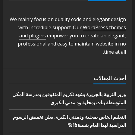
وزير التربية والتعليم بالولاية يدشن ورشة
تأهيل معلمي مادة اللغة الإنجليزية بمحلية
ودمدني الكبرى
We mainly focus on quality code and elegant design
3
أغسطس 3, 2026
with incredible support. Our
WordPress themes
اخر الاخبار
الاخبار
and plugins
empower you to create an elegant,
مدير إدارة الجودة و التطوير الإداري
professional and easy to maintain website in no
بوزارة التربية تشارك الملتقي التنسيقي
time at all.
الأول لمديري الجودة بالولايات
4
يوليو 29, 2026
اخر الاخبار
الاخبار
أحدث المقالات
إدارة الأنشطة المدرسية بمحلية مدني
الكبرى تنفذ الحملة التعزيزية لاصحاح
البيئة بالمحلية
وزير التربية بالجزيرة يشهد تكريم المتفوقين بمدرسة المكي
5
المتوسطة بنات بمحلية ود مدني الكبرى
يوليو 29, 2026
التعليم الخاص بمحلية ودمدني الكبرى يعلن تخفيض الرسوم
الدراسية لهذا العام بنسبة15%