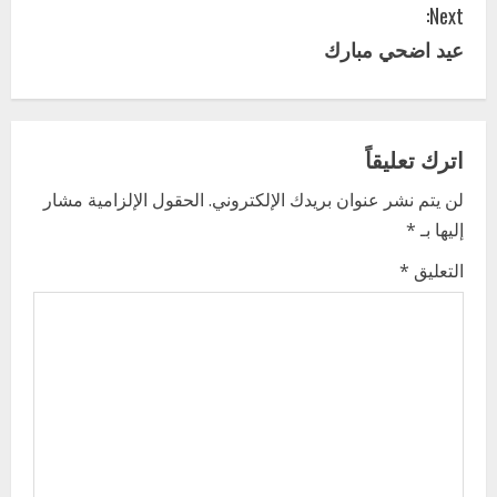
Next:
t
عيد اضحي مبارك
i
n
اترك تعليقاً
u
لن يتم نشر عنوان بريدك الإلكتروني.
الحقول الإلزامية مشار
e
إليها بـ
*
R
التعليق
*
e
a
اخر الاخبار
d
التعليم الخاص بمحلية ودمدني الكبرى
يعلن تخفيض الرسوم الدراسية لهذا العام
i
بنسبة15%
2
أغسطس 3, 2026