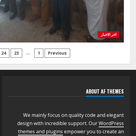
اخر الاخبار
Posts
…
24
23
1
Previous
pagination
ABOUT AF THEMES
We mainly focus on quality code and elegant
design with incredible support. Our
WordPress
themes and plugins
empower you to create an