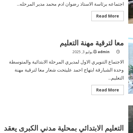
اجتماعه برئاسة الاستاذ رضوان ادم محمد مدير المرحله...
Read
Read More
more
about
اجتماع
مناقشة
موجهات
معا لترقية مهنة التعليم
تقرير
الاداء
admin
يوليو 3, 2025
الاجتماع التنويري الاول لمديري المرحلة الابتدائية والمتوسطة
وحدة الشبارقة ابتهاج احمد عليتحت شعار معا لترقية مهنة
التعليم...
Read
Read More
more
about
معا
لترقية
مهنة
التعليم
التعليم الابتدائي بمحلية مدني الكبرى يعقد