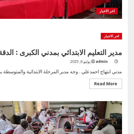
اخر الاخبار
اخر الاخبار
مدير التعليم الابتدائي بمدني الكبرى : الدق
admin
يوليو 6, 2025
مدني ابتهاج احمدعلي . وجه مدير المرحلة الابتدائية والمتوسطة بم
Read
Read More
more
about
مدير
التعليم
الابتدائي
بمدني
الكبرى
:
الدقة
و
المهنية
شعار