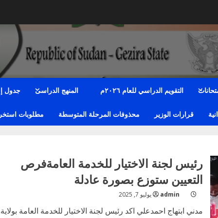
متحانات
التقويم الدراسي للعام ٢٠٢٦م
المنهج الدراسى
جدول إمت
نية
قرارات الوزير
محذوفات المرحلة المتوسطة
مطلوبات استخراج
رئيس لجنة الاختيار للخدمة العامةفرص
التعيين ستوزع بصورة عادلة
admin
يوليو 7, 2025
مدني ابتهاج احمدعلي اكد رئيس لجنة الاختيار للخدمة العامة بولاية