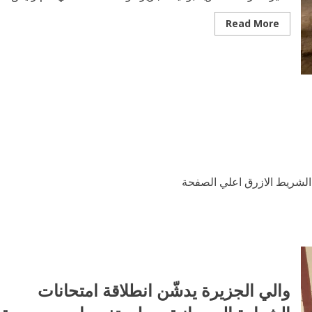
Read
Read More
more
about
مدير
المرحلة
الثانوية
بالولاية
تتفقد
سير
إمتحانات
الشهادة
السودانية
لشريط الازرق اعلي الصفحة
والي الجزيرة يدشّن انطلاقة امتحانات