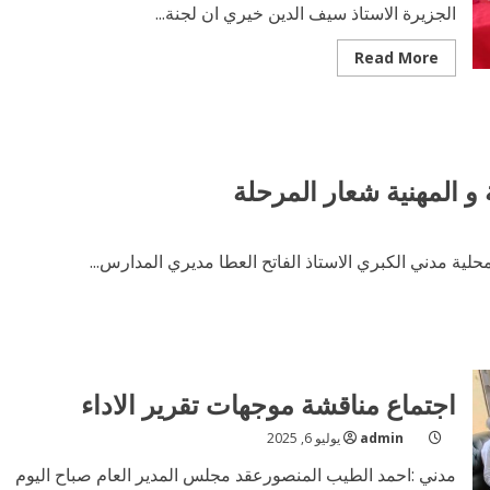
الجزيرة الاستاذ سيف الدين خيري ان لجنة...
Read
Read More
more
about
رئيس
لجنة
الاختيار
للخدمة
العامةفرص
التعيين
ة و المهنية شعار المرحلة
ستوزع
بصورة
عادلة
حلية مدني الكبري الاستاذ الفاتح العطا مديري المدارس...
اجتماع مناقشة موجهات تقرير الاداء
admin
يوليو 6, 2025
مدني :احمد الطيب المنصورعقد مجلس المدير العام صباح اليوم