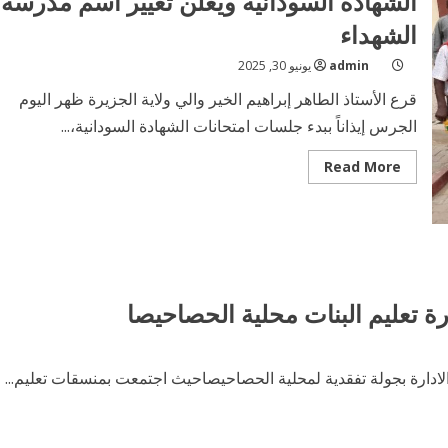
الشهادة السودانية ويعلن تغيير اسم مدرسة
الشهداء
admin
يونيو 30, 2025
قرع الأستاذ الطاهر إبراهيم الخير والي ولاية الجزيرة ظهر اليوم
الجرس إيذاناً ببدء جلسات امتحانات الشهادة السودانية،...
Read
Read More
more
about
والي
الجزيرة
يدشّن
انطلاقة
امتحانات
الشهادة
السودانية
دارة تعليم البنات محلية الحصاحيصا
ويعلن
تغيير
اسم
مدرسة
الشهداء
الادارة بجولة تفقدية لمحلية الحصاحيصاحيث اجتمعت بمنسقات تعليم...