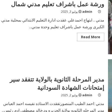
ورشة عمل باشراف تعليم مدني شمال
admin
يوليو 3, 2025
مدني .. ابتهاج احمدعلي عقدت ادارة التعليم الابتدائي بمحلية مدني
الكبرى ورشة عمل باشراف تعليم وحدة مدني...
Read
Read More
more
about
التعليم
الابتدائي
بمحلية
مدني
الكبرى
يعقد
ورشة
عمل
باشراف
مدير المرحلة الثانوية بالولاية تتفقد سير
تعليم
مدني
إمتحانات الشهادة السودانية
شمال
admin
يوليو 2, 2025
مدني :احمد الطيب المنصورتفقدت الاستاذه نفيسه احمد العباس
مدير المرحله الثانويه بولاية الجزيره ود.خالد مصطفي ادم رئيس...