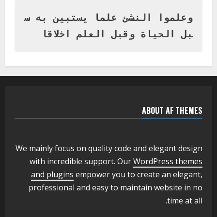
المتفوقين بمدرسة المكي المتوسطة
بنات بمحلية ود مدني الكبرى
وعلموا النشئ علما يستبين به س
1
أغسطس 3, 2026
بل الحياة وقبل العلم اخلاقا
اخر الاخبار
التعليم الخاص بمحلية ودمدني الكبرى
يعلن تخفيض الرسوم الدراسية لهذا العام
بنسبة15%
2
أغسطس 3, 2026
ABOUT AF THEMES
اخر الاخبار
وزير التربية والتعليم بالولاية يدشن ورشة
تأهيل معلمي مادة اللغة الإنجليزية بمحلية
ودمدني الكبرى
We mainly focus on quality code and elegant design
3
أغسطس 3, 2026
with incredible support. Our
WordPress themes
اخر الاخبار
الاخبار
and plugins
empower you to create an elegant,
مدير إدارة الجودة و التطوير الإداري
professional and easy to maintain website in no
بوزارة التربية تشارك الملتقي التنسيقي
time at all.
الأول لمديري الجودة بالولايات
4