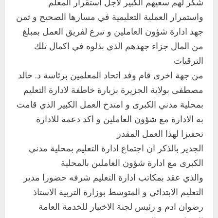
شكر لهم سعيهم الكبير لاجل استقرار المعلم
واستمرار العملية التعليمية في مسارها الصحيح و ثمن
جهد ادارة شؤون العاملين و تبرع لفريق العمل بمبلغ
من المال جزاء جهدهم الذي بذلوه في اكمال تلك
الترقيات
اخر الاخبار
من جهة اخرى قام وفد اتحاد المعلمين برئاسة د. خالد
التعليم الخاص بمحلية ودمدني الكبرى
مصطفى بولاية الجزيرة بزبارة خاطفة لادارة التعليم
يعلن تخفيض الرسوم الدراسية لهذا العام
بنسبة15%
بمحلية مدني الكبرى و امتدح العمل الكبير الذي قامت
2
أغسطس 3, 2026
به الادارة مع شؤون العاملين و اكد دعمه للادارة
اخر الاخبار
تحفيزا لهذا العمل المقدر
وزير التربية والتعليم بالولاية يدشن ورشة
الجدير بالذكر ان اجتماع ادارة التعليم بمحلية مدني
تأهيل معلمي مادة اللغة الإنجليزية بمحلية
الكبرى مع ادارة شؤون العاملين بالمحلية
ودمدني الكبرى
3
والذي عقد بمكاتب ادارة التعليم شرفه حضورا مدير
أغسطس 3, 2026
التعليم الابتدائي و المتوسط بوزارة التربية الاستاذ
اخر الاخبار
الاخبار
مدير إدارة الجودة و التطوير الإداري
رضوان ادم و رئيس لجنة الاختيار للخدمة العامة
بوزارة التربية تشارك الملتقي التنسيقي