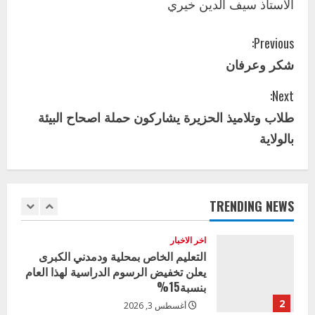
الاستاذ سيف الدين خيري
الأول لمديري الجودة بالولايات
4
يوليو 29, 2026
C
Previous:
اخر الاخبار
الاخبار
شكر وعرفان
o
إدارة الأنشطة المدرسية بمحلية مدني
الكبرى تنفذ الحملة التعزيزية لاصحاح
Next:
n
البيئة بالمحلية
طلاب وتلاميذ الحزيرة يشاركون حملة اصحاح البيئة
5
يوليو 29, 2026
t
بالولاية
اخر الاخبار
i
وزير التربية بالجزيرة يشهد تكريم
المتفوقين بمدرسة المكي المتوسطة
n
بنات بمحلية ود مدني الكبرى
TRENDING NEWS
1
u
أغسطس 3, 2026
اخر الاخبار
e
التعليم الخاص بمحلية ودمدني الكبرى
يعلن تخفيض الرسوم الدراسية لهذا العام
R
بنسبة15%
e
2
أغسطس 3, 2026