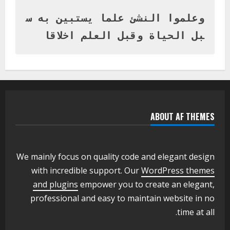
المتفوقين بمدرسة المكي المتوسطة
بنات بمحلية ود مدني الكبرى
وعلموا النشئ علما يستبين به س
1
أغسطس 3, 2026
بل الحياة وقبل العلم اخلاقا
اخر الاخبار
التعليم الخاص بمحلية ودمدني الكبرى
يعلن تخفيض الرسوم الدراسية لهذا العام
بنسبة15%
2
أغسطس 3, 2026
ABOUT AF THEMES
اخر الاخبار
وزير التربية والتعليم بالولاية يدشن ورشة
تأهيل معلمي مادة اللغة الإنجليزية بمحلية
ودمدني الكبرى
We mainly focus on quality code and elegant design
3
أغسطس 3, 2026
with incredible support. Our
WordPress themes
اخر الاخبار
الاخبار
and plugins
empower you to create an elegant,
مدير إدارة الجودة و التطوير الإداري
professional and easy to maintain website in no
بوزارة التربية تشارك الملتقي التنسيقي
time at all.
الأول لمديري الجودة بالولايات
4