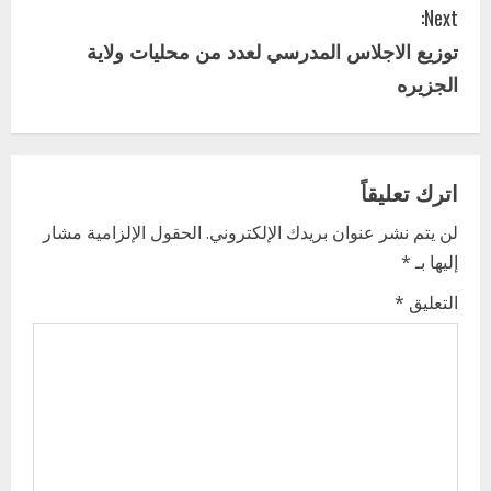
Next:
n
توزيع الاجلاس المدرسي لعدد من محليات ولاية
t
الجزيره
i
n
اترك تعليقاً
u
لن يتم نشر عنوان بريدك الإلكتروني.
الحقول الإلزامية مشار
e
إليها بـ
*
R
التعليق
*
e
a
اخر الاخبار
d
التعليم الخاص بمحلية ودمدني الكبرى
يعلن تخفيض الرسوم الدراسية لهذا العام
بنسبة15%