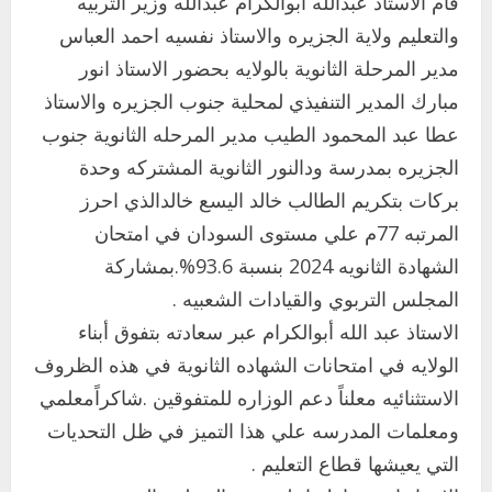
قام الاستاذ عبدالله ابوالكرام عبدالله وزير التربيه
والتعليم ولاية الجزيره والاستاذ نفسيه احمد العباس
مدير المرحلة الثانوية بالولايه بحضور الاستاذ انور
مبارك المدير التنفيذي لمحلية جنوب الجزيره والاستاذ
عطا عبد المحمود الطيب مدير المرحله الثانوية جنوب
الجزيره بمدرسة ودالنور الثانوية المشتركه وحدة
بركات بتكريم الطالب خالد اليسع خالدالذي احرز
المرتبه 77م علي مستوى السودان في امتحان
الشهادة الثانويه 2024 بنسبة 93.6%.بمشاركة
المجلس التربوي والقيادات الشعبيه .
الاستاذ عبد الله أبوالكرام عبر سعادته بتفوق أبناء
الولايه في امتحانات الشهاده الثانوية في هذه الظروف
الاستثنائيه معلناً دعم الوزاره للمتفوقين .شاكراًمعلمي
ومعلمات المدرسه علي هذا التميز في ظل التحديات
التي يعيشها قطاع التعليم .