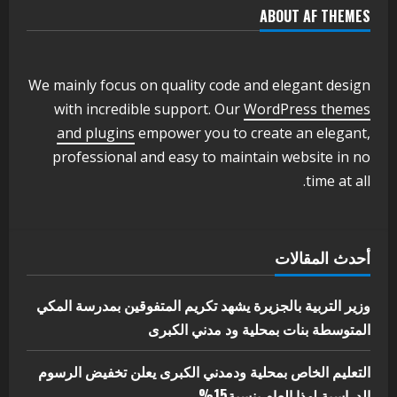
ABOUT AF THEMES
اخر الاخبار
وزير التربية والتعليم بالولاية يدشن ورشة
تأهيل معلمي مادة اللغة الإنجليزية بمحلية
ودمدني الكبرى
We mainly focus on quality code and elegant design
3
أغسطس 3, 2026
with incredible support. Our
WordPress themes
اخر الاخبار
الاخبار
and plugins
empower you to create an elegant,
مدير إدارة الجودة و التطوير الإداري
professional and easy to maintain website in no
بوزارة التربية تشارك الملتقي التنسيقي
time at all.
الأول لمديري الجودة بالولايات
4
يوليو 29, 2026
اخر الاخبار
الاخبار
أحدث المقالات
إدارة الأنشطة المدرسية بمحلية مدني
الكبرى تنفذ الحملة التعزيزية لاصحاح
البيئة بالمحلية
وزير التربية بالجزيرة يشهد تكريم المتفوقين بمدرسة المكي
5
المتوسطة بنات بمحلية ود مدني الكبرى
يوليو 29, 2026
التعليم الخاص بمحلية ودمدني الكبرى يعلن تخفيض الرسوم
الدراسية لهذا العام بنسبة15%