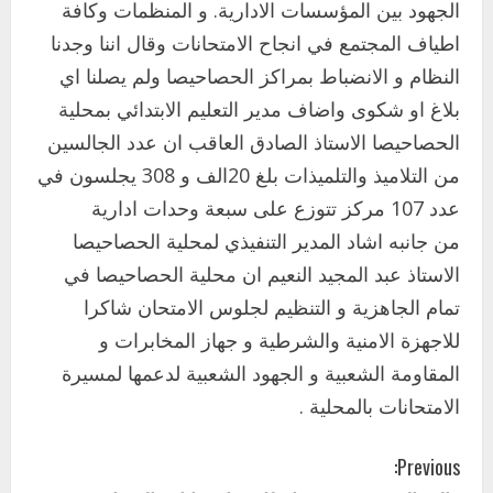
الجهود بين المؤسسات الادارية. و المنظمات وكافة
اطياف المجتمع في انجاح الامتحانات وقال اننا وجدنا
النظام و الانضباط بمراكز الحصاحيصا ولم يصلنا اي
اخر الاخبار
بلاغ او شكوى واضاف مدير التعليم الابتدائي بمحلية
التعليم الخاص بمحلية ودمدني الكبرى
الحصاحيصا الاستاذ الصادق العاقب ان عدد الجالسين
يعلن تخفيض الرسوم الدراسية لهذا العام
بنسبة15%
من التلاميذ والتلميذات بلغ 20الف و 308 يجلسون في
2
أغسطس 3, 2026
عدد 107 مركز تتوزع على سبعة وحدات ادارية
اخر الاخبار
من جانبه اشاد المدير التنفيذي لمحلية الحصاحيصا
وزير التربية والتعليم بالولاية يدشن ورشة
الاستاذ عبد المجيد النعيم ان محلية الحصاحيصا في
تأهيل معلمي مادة اللغة الإنجليزية بمحلية
تمام الجاهزية و التنظيم لجلوس الامتحان شاكرا
ودمدني الكبرى
3
للاجهزة الامنية والشرطية و جهاز المخابرات و
أغسطس 3, 2026
المقاومة الشعبية و الجهود الشعبية لدعمها لمسيرة
اخر الاخبار
الاخبار
مدير إدارة الجودة و التطوير الإداري
الامتحانات بالمحلية .
بوزارة التربية تشارك الملتقي التنسيقي
الأول لمديري الجودة بالولايات
C
Previous:
4
يوليو 29, 2026