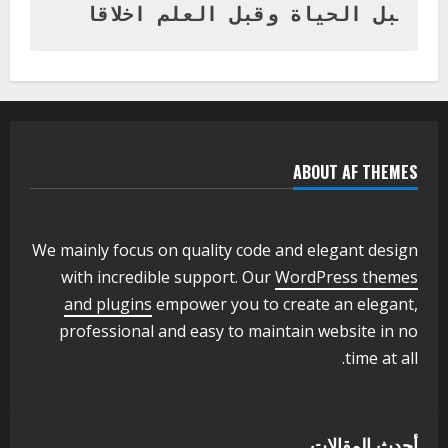
1
أغسطس 3, 2026
بل الحياة وقبل العلم اخلاقا
اخر الاخبار
التعليم الخاص بمحلية ودمدني الكبرى
يعلن تخفيض الرسوم الدراسية لهذا العام
بنسبة15%
2
أغسطس 3, 2026
ABOUT AF THEMES
اخر الاخبار
وزير التربية والتعليم بالولاية يدشن ورشة
تأهيل معلمي مادة اللغة الإنجليزية بمحلية
ودمدني الكبرى
We mainly focus on quality code and elegant design
3
أغسطس 3, 2026
with incredible support. Our
WordPress themes
اخر الاخبار
الاخبار
and plugins
empower you to create an elegant,
مدير إدارة الجودة و التطوير الإداري
professional and easy to maintain website in no
بوزارة التربية تشارك الملتقي التنسيقي
time at all.
الأول لمديري الجودة بالولايات
4
يوليو 29, 2026
اخر الاخبار
الاخبار
أحدث المقالات