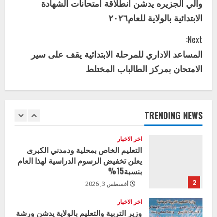
والي الجزيره يدشن انطلاقة امتحانات الشهادة
o
اخر الاخبار
الاخبار
الابتدائية بالولاية للعام٢٠٢٦
إدارة الأنشطة المدرسية بمحلية مدني
n
الكبرى تنفذ الحملة التعزيزية لاصحاح
Next:
البيئة بالمحلية
t
المساعد الاداري للمرحلة الابتدائية يقف على سير
5
يوليو 29, 2026
i
الامتحان بمركز الطالباب المختلط
اخر الاخبار
وزير التربية بالجزيرة يشهد تكريم
n
المتفوقين بمدرسة المكي المتوسطة
u
بنات بمحلية ود مدني الكبرى
TRENDING NEWS
1
أغسطس 3, 2026
e
اخر الاخبار
R
التعليم الخاص بمحلية ودمدني الكبرى
يعلن تخفيض الرسوم الدراسية لهذا العام
e
بنسبة15%
2
أغسطس 3, 2026
a
اخر الاخبار
d
وزير التربية والتعليم بالولاية يدشن ورشة