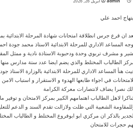
admin
أبريل 26, 2026
بتهاج احمد علي
عد ان قرع جرس انطلاقة امتحانات شهادة المرحلة الابتدائية 
وجه المساعد الاداري للمرحلة الابتدائية الاستاذ محمد جودة احمد
شير و مشرف تربوي وحدة ودحبوبة الاستاذة نادية و ممثل المقاو
ركز الطالباب المختلط والذي يضم ايضا عدد ستة مدارس منها
يث هنأ المساعد الاداري للمرحلة الابتدائية بالوزارة الاستاذ جو
لامتحانات في اجواء طابعها الهدوء و الاستقرار و استباب الامن
لك نصرا يضاف لانتصارات معركة الكرامة
اكرا لاهل الطالباب اهتمامهم الكبير بمركز الامتحان و توفير ما ي
للمقاومة الشعبية التي ظلت ولازالت تقدم السند و الدعم للتعلي
لجدير بالذكر ان مركزي ابو ابوفروع المختلط و الطالباب الم
هم حجرات للامتحان