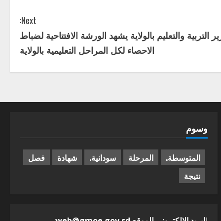
Next:
ير التربية والتعليم بالولاية يشهد الورشة الافتتاحية لضباط
الاحصاء لكل المراحل التعليمية بالولاية
وسوم
المتوسطة.
المرحلة
سودانية.
شهادة
فصل
نتيجة
ا
لبريد الالكترونى للموقع web@gmoe.gov.sd