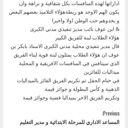
اداراتها لهذه المنافسات بكل شفافية و نزاهة وان
يكون الهم الاوحد هو ربطةهؤلاء التلاميذ بعضهم البعض
و يحدوهم حب الوطن اولا واخيرا
& ابن عوف نائب مدير تنفيذي مدني الكبرى
اخر الاخبار
هؤلاء الطلاب لبنة للفريق الكبير
التعليم الخاص بمحلية ودمدني الكبرى
قال مدير تنفيذي محلية مدني الكبرى الاستاذ بابكر بن
يعلن تخفيض الرسوم الدراسية لهذا العام
بنسبة15%
عوف ان هؤلاء الطلاب بمثلون لبنة قوية لبناء الفريق
2
أغسطس 3, 2026
الذي سينافس في المنافسات الافريقية و المحلية
اخر الاخبار
ميداليات للفائزين
وزير التربية والتعليم بالولاية يدشن ورشة
في ختام الحفل تم تكريم الفريق الفائز بالميداليات
تأهيل معلمي مادة اللغة الإنجليزية بمحلية
الذهبية و كأس البطولة و جوائز قيمة
ودمدني الكبرى
3
وتكريم الفريق الاخر بميداليا فضية وجوائز قيمة
أغسطس 3, 2026
اخر الاخبار
الاخبار
C
Previous:
مدير إدارة الجودة و التطوير الإداري
بوزارة التربية تشارك الملتقي التنسيقي
المساعد الاداري للمرحلة الابتدائية و مدير التعليم
o
الأول لمديري الجودة بالولايات