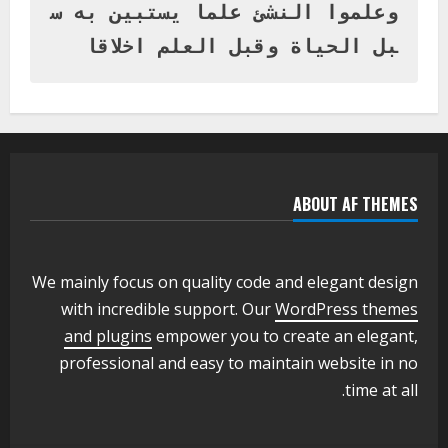
بنات بمحلية ود مدني الكبرى
وعلموا النشئ علما يستبين به س
1
أغسطس 3, 2026
بل الحياة وقبل العلم اخلاقا
اخر الاخبار
التعليم الخاص بمحلية ودمدني الكبرى
يعلن تخفيض الرسوم الدراسية لهذا العام
بنسبة15%
2
أغسطس 3, 2026
ABOUT AF THEMES
اخر الاخبار
وزير التربية والتعليم بالولاية يدشن ورشة
تأهيل معلمي مادة اللغة الإنجليزية بمحلية
ودمدني الكبرى
We mainly focus on quality code and elegant design
3
أغسطس 3, 2026
with incredible support. Our
WordPress themes
اخر الاخبار
الاخبار
and plugins
empower you to create an elegant,
مدير إدارة الجودة و التطوير الإداري
professional and easy to maintain website in no
بوزارة التربية تشارك الملتقي التنسيقي
time at all.
الأول لمديري الجودة بالولايات
4
يوليو 29, 2026