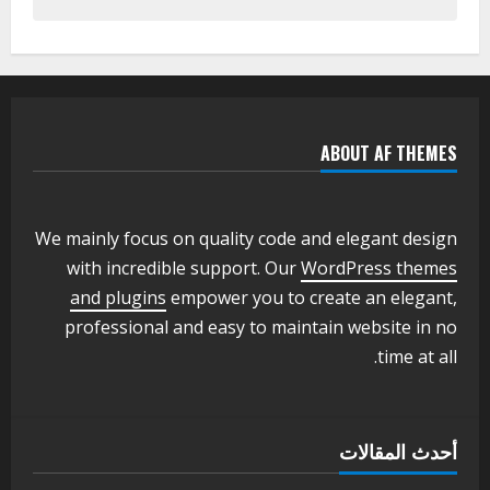
اخر الاخبار
التعليم الخاص بمحلية ودمدني الكبرى
يعلن تخفيض الرسوم الدراسية لهذا العام
بنسبة15%
2
أغسطس 3, 2026
ABOUT AF THEMES
اخر الاخبار
وزير التربية والتعليم بالولاية يدشن ورشة
تأهيل معلمي مادة اللغة الإنجليزية بمحلية
ودمدني الكبرى
We mainly focus on quality code and elegant design
3
أغسطس 3, 2026
with incredible support. Our
WordPress themes
اخر الاخبار
الاخبار
and plugins
empower you to create an elegant,
مدير إدارة الجودة و التطوير الإداري
professional and easy to maintain website in no
بوزارة التربية تشارك الملتقي التنسيقي
time at all.
الأول لمديري الجودة بالولايات
4
يوليو 29, 2026
اخر الاخبار
الاخبار
أحدث المقالات
إدارة الأنشطة المدرسية بمحلية مدني
الكبرى تنفذ الحملة التعزيزية لاصحاح