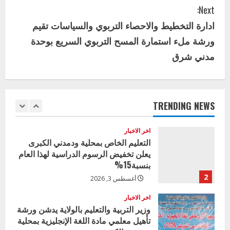
n
إدارة الأنشطة المدرسية بمحلية مدني
Next:
t
الكبرى تنفذ الحملة التعزيزية لاصحاح
ادارة التخطيط والاحصاء التربوي والسياسات تقيم
البيئة بالمحلية
i
ورشة ملء استمارة المسح التربوي السريع بوحدة
5
يوليو 29, 2026
مدني شرق
n
اخر الاخبار
وزير التربية بالجزيرة يشهد تكريم
u
المتفوقين بمدرسة المكي المتوسطة
بنات بمحلية ود مدني الكبرى
e
TRENDING NEWS
1
أغسطس 3, 2026
R
اخر الاخبار
التعليم الخاص بمحلية ودمدني الكبرى
e
يعلن تخفيض الرسوم الدراسية لهذا العام
بنسبة15%
a
2
أغسطس 3, 2026
d
اخر الاخبار
وزير التربية والتعليم بالولاية يدشن ورشة
i
تأهيل معلمي مادة اللغة الإنجليزية بمحلية