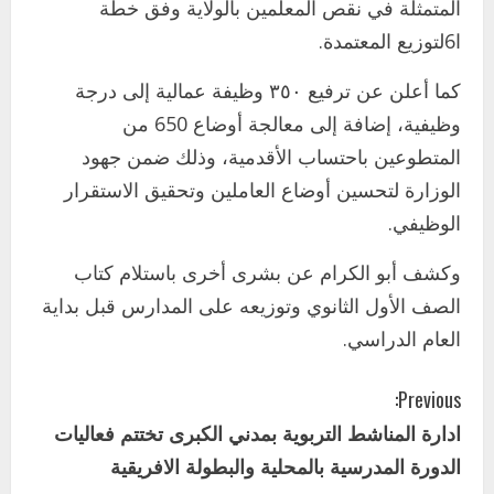
المتمثلة في نقص المعلمين بالولاية وفق خطة
ا6لتوزيع المعتمدة.
اخر الاخبار
التعليم الخاص بمحلية ودمدني الكبرى
كما أعلن عن ترفيع ٣٥٠ وظيفة عمالية إلى درجة
يعلن تخفيض الرسوم الدراسية لهذا العام
وظيفية، إضافة إلى معالجة أوضاع 650 من
بنسبة15%
المتطوعين باحتساب الأقدمية، وذلك ضمن جهود
2
أغسطس 3, 2026
الوزارة لتحسين أوضاع العاملين وتحقيق الاستقرار
اخر الاخبار
الوظيفي.
وزير التربية والتعليم بالولاية يدشن ورشة
تأهيل معلمي مادة اللغة الإنجليزية بمحلية
وكشف أبو الكرام عن بشرى أخرى باستلام كتاب
ودمدني الكبرى
3
الصف الأول الثانوي وتوزيعه على المدارس قبل بداية
أغسطس 3, 2026
العام الدراسي.
اخر الاخبار
الاخبار
مدير إدارة الجودة و التطوير الإداري
C
بوزارة التربية تشارك الملتقي التنسيقي
Previous:
الأول لمديري الجودة بالولايات
ادارة المناشط التربوية بمدني الكبرى تختتم فعاليات
o
4
يوليو 29, 2026
الدورة المدرسية بالمحلية والبطولة الافريقية
اخر الاخبار
الاخبار