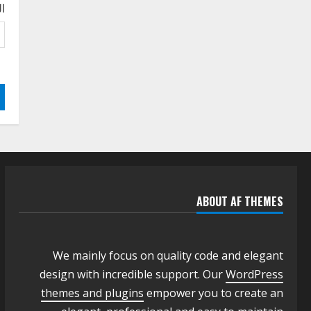
الجودة بالولايات
ال
4
يوليو 29, 2026
اخر الاخبار
الاخبار
إدارة الأنشطة المدرسية بمحلية
مدني الكبرى تنفذ الحملة
التعزيزية لاصحاح البيئة بالمحلية
5
يوليو 29, 2026
ABOUT AF THEMES
We mainly focus on quality code and elegant
design with incredible support. Our
WordPress
themes and plugins
empower you to create an