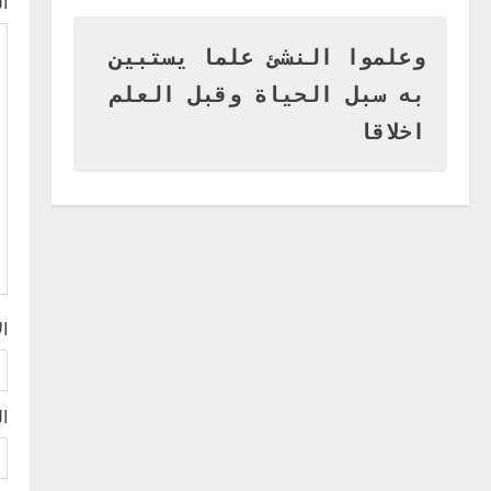
ا
وزير التربية بالجزيرة يشهد تكريم
u
المتفوقين بمدرسة المكي
المتوسطة بنات بمحلية ود مدني
وعلموا النشئ علما يستبين
e
الكبرى
1
به سبل الحياة وقبل العلم
R
أغسطس 3, 2026
اخر الاخبار
اخلاقا
التعليم الخاص بمحلية ودمدني
e
الكبرى يعلن تخفيض الرسوم
الدراسية لهذا العام بنسبة15%
a
2
أغسطس 3, 2026
d
اخر الاخبار
وزير التربية والتعليم بالولاية
i
يدشن ورشة تأهيل معلمي مادة
ا
اللغة الإنجليزية بمحلية ودمدني
n
الكبرى
3
g
أغسطس 3, 2026
اخر الاخبار
الاخبار
ال
مدير إدارة الجودة و التطوير
الإداري بوزارة التربية تشارك
الملتقي التنسيقي الأول لمديري