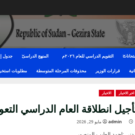
متحانات
التقويم الدراسي للعام ٢٠٢٦م
المنهج الدراسى
جدول إمت
نية
قرارات الوزير
محذوفات المرحلة المتوسطة
مطلوبات استخراج
اخر الاخبار
الاخبار
أجيل انطلاقة العام الدراسي التعويضي
admin
مايو 29, 2026
دني :احمد الطيب المنصور