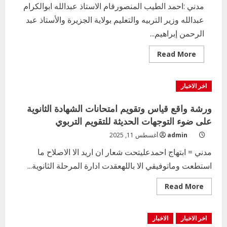
مدني :احمد الطيب المنصورقام الاستاذ عبدالله ابوالكرام
عبدالله وزير التربيه والتعليم بولاية الجزيرة والأستاذ عبد
الرحمن إبراهيم...
Read
Read More
more
about
تفويج
معلمي
اخر الاخبار
المرحله
الثانويه
المشاركين
ورشة واقع قياس وتقويم امتحانات الشهادة الثانوية
في
تصحيح
على ضوء التوجهات الحديثة للتقويم التربوي
امتحان
الشهاده
admin
أغسطس 11, 2025
الثانويه
مدني = ابتهاج احمدعليتحت شعار ان اريد الا الاصلاح ما
استطعت وماتوفيقي الا باللهعقدت ادارة المرحلة الثانوية...
Read
Read More
more
about
ورشة
واقع
اخر الاخبار
الاخبار
قياس