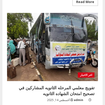
Read
Read More
more
about
نقابة
عمال
التعليم
بوزارة
التربيةبالجزبرة
تقيم
يوما
علاجيا
مجاني
بالوزارة
اخر الاخبار
تفويج معلمي المرحله الثانويه المشاركين في
تصحيح امتحان الشهاده الثانويه
admin
أغسطس 14, 2025