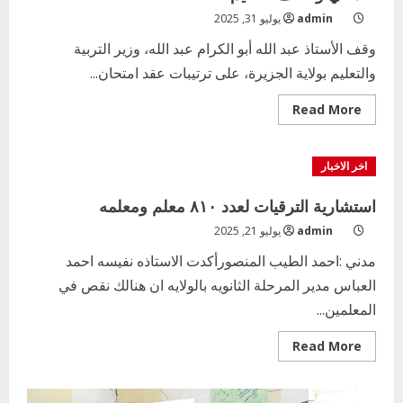
العقارات
admin
يوليو 31, 2025
والادارة
القانونية
وقف الأستاذ عبد الله أبو الكرام عبد الله، وزير التربية
بالوزارة
والتعليم بولاية الجزيرة، على ترتيبات عقد امتحان...
Read
Read More
more
about
بلغ١٩
ألفًا
اخر الاخبار
وزارة
التربية
بولاية
استشارية الترقيات لعدد ٨١٠ معلم ومعلمه
الجزيرة
تعلن
admin
يوليو 21, 2025
عن
نقص
حاد
مدني :احمد الطيب المنصورأكدت الاستاذه نفيسه احمد
في
العباس مدير المرحلة الثانويه بالولايه ان هنالك نقص في
وظائف
التعليم
المعلمين...
Read
Read More
more
about
استشارية
الترقيات