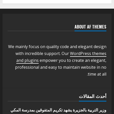
يعلن تخفيض الرسوم الدراسية لهذا العام
بنسبة15%
2
أغسطس 3, 2026
ABOUT AF THEMES
اخر الاخبار
وزير التربية والتعليم بالولاية يدشن ورشة
تأهيل معلمي مادة اللغة الإنجليزية بمحلية
ودمدني الكبرى
We mainly focus on quality code and elegant design
3
أغسطس 3, 2026
with incredible support. Our
WordPress themes
اخر الاخبار
الاخبار
and plugins
empower you to create an elegant,
مدير إدارة الجودة و التطوير الإداري
professional and easy to maintain website in no
بوزارة التربية تشارك الملتقي التنسيقي
time at all.
الأول لمديري الجودة بالولايات
4
يوليو 29, 2026
اخر الاخبار
الاخبار
أحدث المقالات
إدارة الأنشطة المدرسية بمحلية مدني
الكبرى تنفذ الحملة التعزيزية لاصحاح
البيئة بالمحلية
وزير التربية بالجزيرة يشهد تكريم المتفوقين بمدرسة المكي