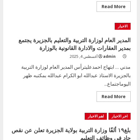
Read
Read More
more
about
نقابة
عمال
الاخبار
التعليم
العام
تقيم
المدير العام لوزارة التربية والتعليم بالجزيرة يجتمع
يوم
الخدمة
بمدير العقارات والادارة القانونية بالوزارة
العامة
بوزارة
admin
أغسطس 4, 2025
التربية
الجزيرة
مدني … ابتهاج احمدعليترأس المدير العام لوزارة التربية
بالجزيرة الاستاذ عبدالله ابو الكرام عبدالله بمكتبه ظهر
اليوماجتماع...
Read
Read More
more
about
المدير
العام
اخر الاخبار
اهم الاخبار
لوزارة
التربية
والتعليم
بلغ١٩ ألفًا وزارة التربية بولاية الجزيرة تعلن عن نقص
بالجزيرة
يجتمع
حاد في وظائف التعليم
بمدير