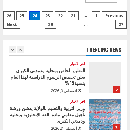
الكبرى تنفذ الحملة التعزيزية لاصحاح
more
about
البيئة بالمحلية
٣٢الف
Posts
وحدة
5
…
Previous
1
21
يوليو 29, 2026
22
23
24
25
26
اجلاس
لمرحلة
…
Next
29
27
pagination
الابتدائي
اخر الاخبار
والمتوسط
وزير التربية بالجزيرة يشهد تكريم
و٢٣
الف
المتفوقين بمدرسة المكي المتوسطة
للمرحلة
بنات بمحلية ود مدني الكبرى
الثانويه
TRENDING NEWS
1
أغسطس 3, 2026
اخر الاخبار
التعليم الخاص بمحلية ودمدني الكبرى
يعلن تخفيض الرسوم الدراسية لهذا العام
بنسبة15%
2
أغسطس 3, 2026
اخر الاخبار
وزير التربية والتعليم بالولاية يدشن ورشة
تأهيل معلمي مادة اللغة الإنجليزية بمحلية
ودمدني الكبرى
3
أغسطس 3, 2026