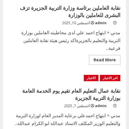
وتقويم
امتحانات
نقابة العاملين برئاسة وزارة التربية الجزيرة تزف
الشهادة
الثانوية
البشرى للعاملين بالوزارة
على
ضوء
admin
أغسطس 10, 2025
التوجهات
الحديثة
مدني = ابتهاج احمد علي لدى مخاطبته العاملين بوزارة
للتقويم
التربوي
التربية والتعليم بالجزيرةاكد رئيس هيئة نقابة العاملين
فرعية...
Read
Read More
more
about
نقابة
العاملين
اخر الاخبار
الاخبار
برئاسة
وزارة
التربية
نقابة عمال التعليم العام تقيم يوم الخدمة العامة
الجزيرة
تزف
بوزارة التربية الجزيرة
البشرى
للعاملين
admin
أغسطس 7, 2025
بالوزارة
مدني = ابتهاج احمدعلي برعاية المدير العام لوزارة التربية
والتعليم الوزير المكلف الاستاذ عبدالله ابو الكرام عبدالله...