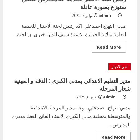
ستوزع بصورة عادلة
admin
يوليو 7, 2025
مدني ابتهاج احمدعلي اكد رئيس لجنة الاختيار للخدمة
العامة بولاية الجزيرة الاستاذ سيف الدين خيري ان لجنة...
Read
Read More
more
about
رئيس
لجنة
اخر الاخبار
الاختيار
للخدمة
العامةفرص
مدير التعليم الابتدائي بمدني الكبرى : الدقة و المهنية
التعيين
ستوزع
شعار المرحلة
بصورة
عادلة
admin
يوليو 6, 2025
مدني ابتهاج احمدعلي . وجه مدير المرحلة الابتدائية
والمتوسطة بمحلية مدني الكبري الاستاذ الفاتح العطا مديري
المدارس...
Read
Read More