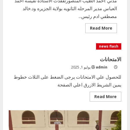
مدني :احمد الطيب المنصورتفقدت الاستاذه نفيسه احمد
العباس مدير المرحله الثانويه بولاية الجزيره ود.خالد
مصطفي ادم رئيس...
Read
Read More
more
about
مدير
المرحلة
news flash
الثانوية
بالولاية
تتفقد
الامتحانات
سير
إمتحانات
admin
يوليو 1, 2025
الشهادة
السودانية
للحصول علي الامتحانات يرجى الضغط على الثلاث خطوط
يمين الشريط الازرق اعلي الصفحة
Read
Read More
more
about
الامتحانات