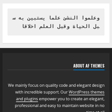
اخر الاخبار
وزير التربية بالجزيرة يشهد تكريم
المتفوقين بمدرسة المكي المتوسطة
بنات بمحلية ود مدني الكبرى
وعلموا النشئ علما يستبين به س
1
أغسطس 3, 2026
بل الحياة وقبل العلم اخلاقا
اخر الاخبار
التعليم الخاص بمحلية ودمدني الكبرى
يعلن تخفيض الرسوم الدراسية لهذا العام
بنسبة15%
2
أغسطس 3, 2026
ABOUT AF THEMES
اخر الاخبار
وزير التربية والتعليم بالولاية يدشن ورشة
تأهيل معلمي مادة اللغة الإنجليزية بمحلية
ودمدني الكبرى
We mainly focus on quality code and elegant design
3
أغسطس 3, 2026
with incredible support. Our
WordPress themes
اخر الاخبار
الاخبار
and plugins
empower you to create an elegant,
مدير إدارة الجودة و التطوير الإداري
professional and easy to maintain website in no
بوزارة التربية تشارك الملتقي التنسيقي