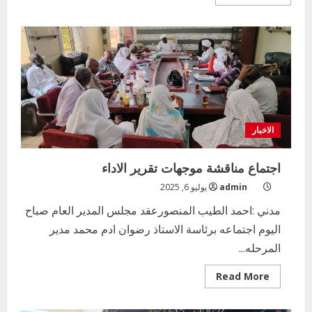
more
about
مدير
التعليم
الابتدائي
بمدني
الكبرى
:
الدقة
و
المهنية
شعار
المرحلة
الاخبار
اجتماع مناقشة موجهات تقرير الاداء
admin
يوليو 6, 2025
مدني :احمد الطيب المنصورعقد مجلس المدير العام صباح
اليوم اجتماعه برئاسة الاستاذ رضوان ادم محمد مدير
المرحله...
Read
Read More
more
about
اجتماع