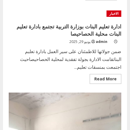
about
والي
الجزيرة
الاخبار
يدشّن
انطلاقة
امتحانات
ادارة تعليم البنات بوزارة التربية تجتمع بادارة تعليم
الشهادة
السودانية
البنات محلية الحصاحيصا
ويعلن
تغيير
admin
يونيو 29, 2025
اسم
مدرسة
ضمن جولاتها للاطمئنان على سير العمل بادارة تعلبم
الشهداء
البناتقامت الادارة بجولة تفقدية لمحلية الحصاحيصاحيث
اجتمعت بمنسقات تعليم...
Read
Read More
more
about
ادارة
تعليم
البنات
بوزارة
التربية
تجتمع
بادارة
تعليم
البنات
محلية