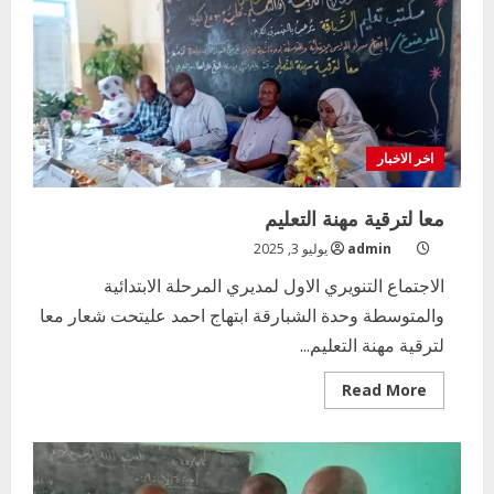
مناقشة
موجهات
تقرير
الاداء
اخر الاخبار
معا لترقية مهنة التعليم
admin
يوليو 3, 2025
الاجتماع التنويري الاول لمديري المرحلة الابتدائية
والمتوسطة وحدة الشبارقة ابتهاج احمد عليتحت شعار معا
لترقية مهنة التعليم...
Read
Read More
more
about
معا
لترقية
مهنة
التعليم