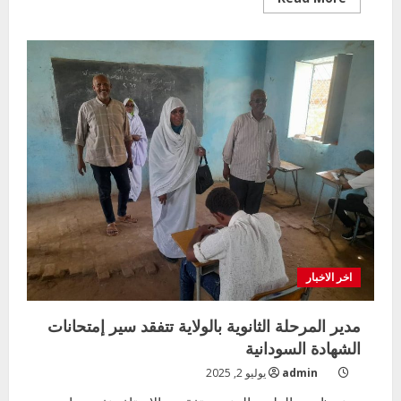
more
about
التعليم
الابتدائي
بمحلية
مدني
الكبرى
يعقد
ورشة
عمل
باشراف
تعليم
مدني
شمال
اخر الاخبار
مدير المرحلة الثانوية بالولاية تتفقد سير إمتحانات
الشهادة السودانية
admin
يوليو 2, 2025