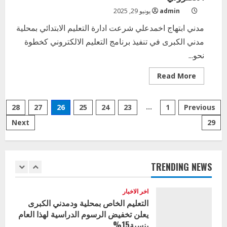
مدير إدارة الجودة و التطوير الإداري
admin
يونيو 29, 2025
بوزارة التربية تشارك الملتقي التنسيقي
الأول لمديري الجودة بالولايات
مدني ابتهاج اخمدعلي شرعت ادارة التعليم الابتدائي بمحلية
4
مدني الكبرى في تنفيذ برنامج التعليم الالكتروني كخطوة
يوليو 29, 2026
نحو...
اخر الاخبار
الاخبار
إدارة الأنشطة المدرسية بمحلية مدني
Read
Read More
الكبرى تنفذ الحملة التعزيزية لاصحاح
more
about
البيئة بالمحلية
تعليم
Posts
محلية
5
…
Previous
1
23
يوليو 29, 2026
24
25
26
27
28
مدني
الكبري
Next
29
pagination
خطوة
اخر الاخبار
نحو
وزير التربية بالجزيرة يشهد تكريم
التعليم
الالكتروني
المتفوقين بمدرسة المكي المتوسطة
بنات بمحلية ود مدني الكبرى
TRENDING NEWS
1
أغسطس 3, 2026
اخر الاخبار
التعليم الخاص بمحلية ودمدني الكبرى
يعلن تخفيض الرسوم الدراسية لهذا العام
بنسبة15%