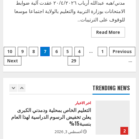
الأول لمديري الجودة بالولايات
مدني/هبه عبدالله أرباب ٢٠/٤/٢٠٢٦ عقدت آلية ضوابط
4
الامتحانات بوزارة التربية والتعليم بالولاية اجتماعا موسعا
يوليو 29, 2026
للوقوف على الترتيبات...
اخر الاخبار
الاخبار
إدارة الأنشطة المدرسية بمحلية مدني
Read
Read More
الكبرى تنفذ الحملة التعزيزية لاصحاح
more
about
البيئة بالمحلية
إجتماع
Posts
آلية
5
…
Previous
1
4
يوليو 29, 2026
5
6
7
8
9
10
ضوابط
الامتحانات
…
Next
29
pagination
بالولاية
اخر الاخبار
يقف
وزير التربية بالجزيرة يشهد تكريم
على
الترتيبات
المتفوقين بمدرسة المكي المتوسطة
النهائيةلامتحانات
بنات بمحلية ود مدني الكبرى
الشهاده
TRENDING NEWS
الابتدائية
1
أغسطس 3, 2026
اخر الاخبار
التعليم الخاص بمحلية ودمدني الكبرى
يعلن تخفيض الرسوم الدراسية لهذا العام
بنسبة15%
2
أغسطس 3, 2026