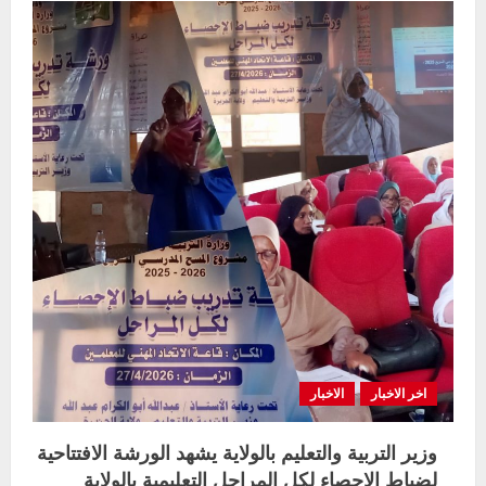
الاداري
للمرحلة
الابتدائية
بالولاية
يتفقد
عدد
من
مراكز
الامتحانات
بمحلية
مدني
الكبرى
اخر الاخبار
الاخبار
وزير التربية والتعليم بالولاية يشهد الورشة الافتتاحية
لضباط الاحصاء لكل المراحل التعليمية بالولاية