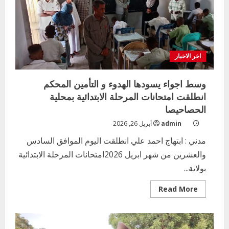
الامتحان
بمركز
الطالباب
المختلط
اخر الاخبار
وسط اجواء يسودها الهدوء و التأمين المحكم
انطلقت امتحانات المرحلة الابتدائية بمحلية
الحصاحيصا
admin
أبريل 26, 2026
مدني : ابتهاج احمد علي انطلقت اليوم الموافق السادس
والعشرين من شهر ابريل 2026امتحانات المرحلة الابتدائية
بولاية...
Read
Read More
more
about
وسط
اجواء
يسودها