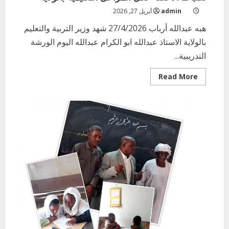
admin
أبريل 27, 2026
هبه عبدالله أرباب 27/4/2026 شهد وزير التربية والتعليم
بالولاية الاستاذ عبدالله ابو الكرام عبدالله اليوم الورشة
التدريبية...
Read
Read More
more
about
وزير
التربية
والتعليم
بالولاية
يشهد
الورشة
الافتتاحية
لضباط
الاحصاء
لكل
المراحل
التعليمية
بالولاية