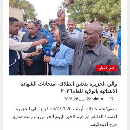
الهدوء
و
التأمين
المحكم
انطلقت
امتحانات
المرحلة
الابتدائية
بمحلية
الحصاحيصا
اخر الاخبار
والي الجزيره يدشن انطلاقة امتحانات الشهادة
الابتدائية بالولاية للعام٢٠٢٦
admin
أبريل 26, 2026
مدني/هبه عبدالله أرباب 26/4/2026 قرع والي الجزيرة
الاستاذ الطاهر ابراهيم الخير اليوم الجرس بمدرسة صديق
فرح الابتدائية...