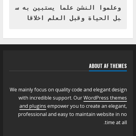
المتفوقين بمدرسة المكي المتوسطة
بنات بمحلية ود مدني الكبرى
وعلموا النشئ علما يستبين به س
1
أغسطس 3, 2026
بل الحياة وقبل العلم اخلاقا
اخر الاخبار
التعليم الخاص بمحلية ودمدني الكبرى
يعلن تخفيض الرسوم الدراسية لهذا العام
بنسبة15%
2
أغسطس 3, 2026
ABOUT AF THEMES
اخر الاخبار
وزير التربية والتعليم بالولاية يدشن ورشة
تأهيل معلمي مادة اللغة الإنجليزية بمحلية
ودمدني الكبرى
We mainly focus on quality code and elegant design
3
أغسطس 3, 2026
with incredible support. Our
WordPress themes
اخر الاخبار
الاخبار
and plugins
empower you to create an elegant,
مدير إدارة الجودة و التطوير الإداري
professional and easy to maintain website in no
بوزارة التربية تشارك الملتقي التنسيقي
time at all.
الأول لمديري الجودة بالولايات
4
يوليو 29, 2026