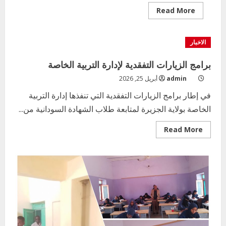
Read
Read More
more
about
والي
الجزيره
الاخبار
يدشن
انطلاقة
امتحانات
برامج الزيارات التفقدية لإدارة التربية الخاصة
الشهادة
الابتدائية
admin
أبريل 25, 2026
بالولاية
للعام٢٠٢٦
في إطار برامج الزيارات التفقدية التي تنفذها إدارة التربية
الخاصة بولاية الجزيرة لمتابعة طلاب الشهادة السودانية من...
Read
Read More
more
about
برامج
الزيارات
التفقدية
لإدارة
التربية
الخاصة