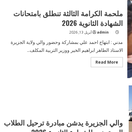
وكيل
وزارة
التعليم
ملحمة الكرامة الثالثة تنطلق بامتحانات
والتربية
الوطنية
الشهادة الثانوية 2026
admin
أبريل 13, 2026
مدني : ابتهاج احمد علي بمشاركة وحضور والي ولاية الجزيرة
الاستاذ الطاهر ابراهيم الخير ووزير التربية المكلف...
Read
Read More
more
about
ملحمة
الكرامة
الثالثة
تنطلق
بامتحانات
الشهادة
الثانوية
2026
والي الجزيرة يدشن مبادرة ترحيل الطلاب