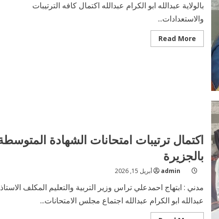
بالولاية عبدالله ابو الكرام عبدالله اكتمال كافه الترتيبات
والاستعدادات...
Read
Read More
more
about
وزير
التربية
والتعليم
بالولاية
يؤكد
اكتمال
كافة
الترتيبات
والاستعدادات
لإنطلاقة
امتحانات
الشهادة
اكتمال ترتيبات امتحانات الشهادة المتوسطة
الابتدائية
بالجزيرة
admin
أبريل 15, 2026
مدني : ابتهاج احمدعلي تراس وزير التربية والتعليم المكلف الاستاذ
عبدالله ابو الكرام عبدالله اجتماع مجلس الامتحانات...