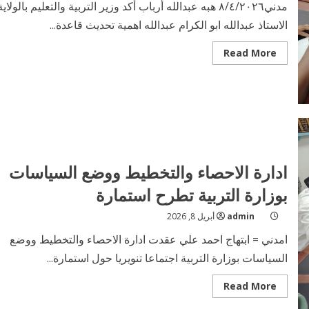
مدني٨/٤/٢٠٢٦ هبه عبدالله أرباب أكد وزير التربية والتعليم بالولاية
الاستاذ عبدالله ابو الكرام عبدالله اهمية تحديث قاعدة...
Read
Read More
more
about
وزير
التربية
والتعليم
بالولاية
يترأس
أجتماع
مديري
ادارات
المراحل
ادارة الاحصاء والتخطيط ووضع السياسات
التعليمية
بوزارة التربية تطرح استمارة
admin
أبريل 8, 2026
امدني = ابتهاج احمد علي عقدت ادارة الاحصاء والتخطيط ووضع
السياسات بوزارة التربية اجتماعا تنويريا حول استمارة...
Read
Read More
more
about