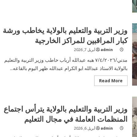
ادارة
الاحصاء
والتخطيط
ووضع
السياسات
بوزارة
وزير التربية والتعليم بالولاية يخاطب ورشة
التربية
تطرح
استمارة
كبار المراقبين للمراكز الخارجية
admin
أبريل 7, 2026
مدني/٧/٤/٢٠٢٦ هبه عبدالله أرباب خاطب وزير التربية والتعليم
بالولاية الاستاذ عبدالله ابو الكرام عبدالله ظهر اليوم بالقاعه...
Read
Read More
more
about
وزير
التربية
والتعليم
وزير التربية والتعليم بالولاية يترأس اجتماع
بالولاية
يخاطب
ورشة
المنظمات العاملة في مجال التعليم
كبار
المراقبين
للمراكز
admin
أبريل 6, 2026
الخارجية