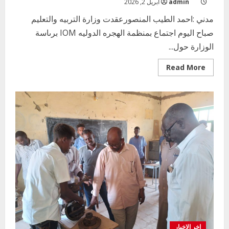
admin
أبريل 2, 2026
لأعمال
الورش
الفنية
مدني :احمد الطيب المنصورعقدت وزارة التربيه والتعليم
بمدارس
صباح اليوم اجتماع بمنظمة الهجره الدوليه IOM برىاسة
ومعاهد
مدني
الوزارة حول...
الصناعية
والحرفية
Read
Read More
more
about
منظمة
الهجره
الدوليه
IOM
اخر الاخبار