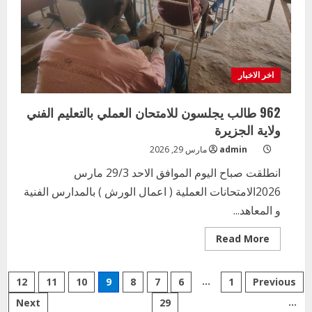
2
أغسطس 3, 2026
اخر الاخبار
وزير التربية والتعليم بالولاية يدشن ورشة
تأهيل معلمي مادة اللغة الإنجليزية بمحلية
اخر الاخبار
ودمدني الكبرى
3
أغسطس 3, 2026
962 طالب يجلسون للامتحان العملي بالتعليم الفني
اخر الاخبار
الاخبار
ولاية الجزيرة
مدير إدارة الجودة و التطوير الإداري
admin
مارس 29, 2026
بوزارة التربية تشارك الملتقي التنسيقي
الأول لمديري الجودة بالولايات
انطلقت صباح اليوم الموافق الاحد 29/3 مارس
4
2026الامتحانات العملية ( اعمال الورش ) بالمدارس الفنية
يوليو 29, 2026
و المعاهد...
اخر الاخبار
الاخبار
إدارة الأنشطة المدرسية بمحلية مدني
Read
Read More
الكبرى تنفذ الحملة التعزيزية لاصحاح
more
about
البيئة بالمحلية
962
Posts
طالب
5
…
Previous
1
6
يوليو 29, 2026
7
8
9
10
11
12
يجلسون
للامتحان
…
Next
29
العملي
اخر الاخبار