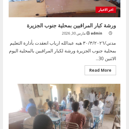
والمعاهد
الحرفية
بولاية
اخر الاخبار
الجزيرة
ورشة كبار المراقبين بمحلية جنوب الجزيرة
admin
مارس 30, 2026
مدني/٣٠/٣/٢٠٢٦ هبه عبدالله ارباب انعقدت بأدارة التعليم
بمحلية جنوب الجزيرة ورشة لكبار المراقبين بالمحلية اليوم
الاثنين 30...
Read
Read More
more
about
ورشة
كبار
المراقبين
بمحلية
جنوب
الجزيرة
اخر الاخبار
التعليم الخاص بمحلية ودمدني الكبرى
يعلن تخفيض الرسوم الدراسية لهذا العام
بنسبة15%