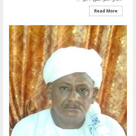
Read
Read More
more
about
ملتقى
كبار
المراقبين
بمحلية
القرشي