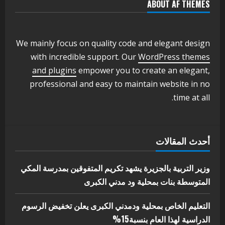
ABOUT AF THEMES
اخر الاخبار
وزير التربية والتعليم بالولاية يدشن ورشة
تأهيل معلمي مادة اللغة الإنجليزية بمحلية
ودمدني الكبرى
We mainly focus on quality code and elegant design
3
أغسطس 3, 2026
with incredible support. Our
WordPress themes
اخر الاخبار
الاخبار
and plugins
empower you to create an elegant,
مدير إدارة الجودة و التطوير الإداري
professional and easy to maintain website in no
بوزارة التربية تشارك الملتقي التنسيقي
time at all.
الأول لمديري الجودة بالولايات
4
يوليو 29, 2026
اخر الاخبار
الاخبار
أحدث المقالات
إدارة الأنشطة المدرسية بمحلية مدني
الكبرى تنفذ الحملة التعزيزية لاصحاح
البيئة بالمحلية
وزير التربية بالجزيرة يشهد تكريم المتفوقين بمدرسة المكي
5
المتوسطة بنات بمحلية ود مدني الكبرى
يوليو 29, 2026
التعليم الخاص بمحلية ودمدني الكبرى يعلن تخفيض الرسوم
الدراسية لهذا العام بنسبة15%