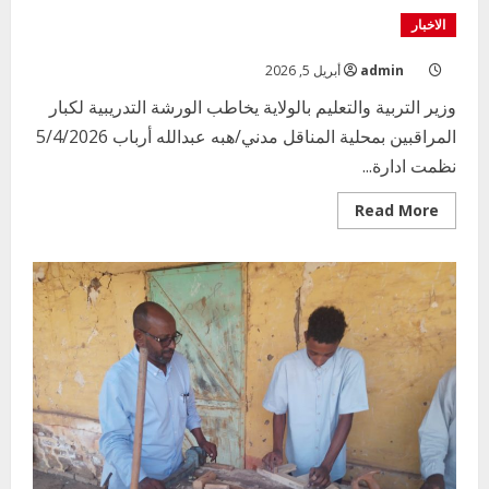
وزير
التربية
الاخبار
والتعليم
بالولاية
يخاطب
admin
أبريل 5, 2026
الورشة
التدريبية
وزير التربية والتعليم بالولاية يخاطب الورشة التدريبية لكبار
لكبار
المراقبين
المراقبين بمحلية المناقل مدني/هبه عبدالله أرباب 5/4/2026
بمحلية
المناقل
نظمت ادارة...
Read
Read More
more
about