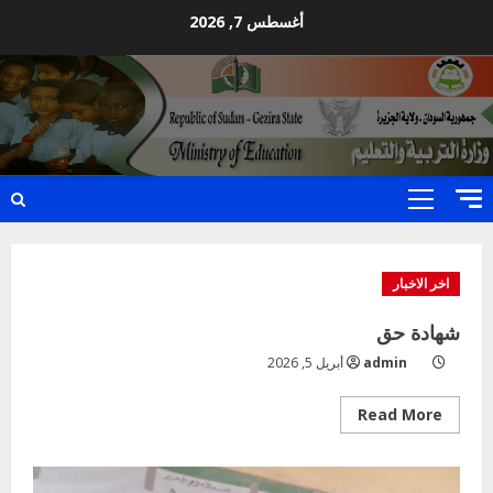
Ski
أغسطس 7, 2026
t
conten
Primary
Menu
اخر الاخبار
شهادة حق
admin
أبريل 5, 2026
Read
Read More
more
about
شهادة
حق