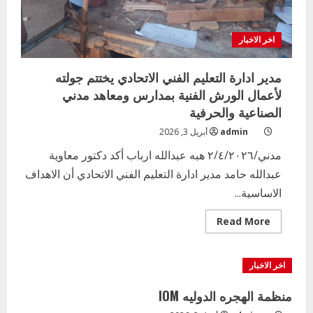
اخر الاخبار
مدير ادارة التعليم الفني الاتحادي يختتم جولته
لأعمال الورش الفنية بمدارس ومعاهد مدني
الصناعية والحرفية
admin
أبريل 3, 2026
مدني/٢/٤/٢٠٢٦ هبه عبدالله ارباب أكد دكتور معاوية
عبدالله حامد مدير ادارة التعليم الفني الاتحادي أن الاهداف
الاساسية...
Read
Read More
more
about
مدير
ادارة
اخر الاخبار
التعليم
الفني
الاتحادي
منظمة الهجره الدوليه IOM
يختتم
جولته